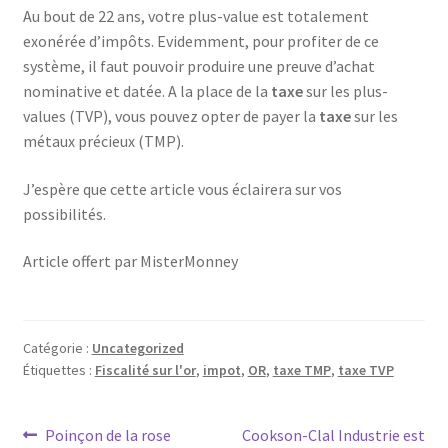
Au bout de 22 ans, votre plus-value est totalement
exonérée d’impôts. Evidemment, pour profiter de ce
système, il faut pouvoir produire une preuve d’achat
nominative et datée. A la place de la
taxe
sur les plus-
values (TVP), vous pouvez opter de payer la
taxe
sur les
métaux précieux (TMP).
J’espère que cette article vous éclairera sur vos
possibilités.
Article offert par MisterMonney
Catégorie :
Uncategorized
Étiquettes :
Fiscalité sur l'or
,
impot
,
OR
,
taxe TMP
,
taxe TVP
Poinçon de la rose
Cookson-Clal Industrie est