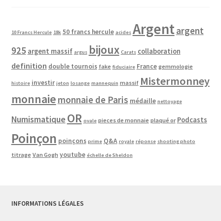
Argent
argent
50 francs hercule
10 Francs Hercule
18k
acides
bijoux
925
argent massif
collaboration
argus
Carats
definition
double tournois
France
fake
gemmologie
fiduciaire
Mistermonney
investir
massif
histoire
jeton
losange
mannequin
monnaie
monnaie de Paris
médaille
nettoyage
OR
Numismatique
Podcasts
pieces de monnaie
plaqué or
ovale
Poinçon
poinçons
Q&A
prime
royale
réponse
shooting photo
youtube
titrage
Van Gogh
échelle de Sheldon
INFORMATIONS LÉGALES