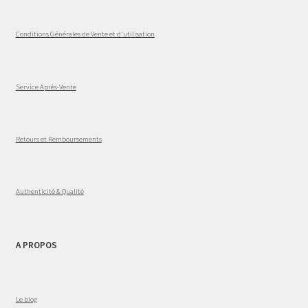
Conditions Générales de Vente et d'utilisation
Service Après-Vente
Retours et Remboursements
Authenticité & Qualité
A PROPOS
Le blog