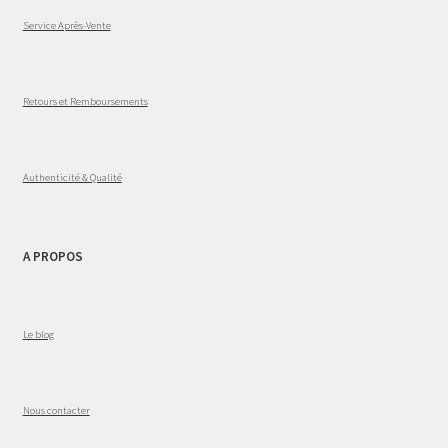
Service Après-Vente
Retours et Remboursements
Authenticité & Qualité
A PROPOS
Le blog
Nous contacter