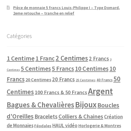
Pièce de monnaie 5 francs Louis-Philippe I – Type Domard,
2eme retouche – tranche en relief
Catégories
2 Centimes
1 Centime
1 Franc
2 Francs
3
10 Centimes
5 Centimes
5 Francs
10
Centimes
50
Francs
20 Francs
20 Centimes
40 Francs
25 Centimes
Argent
Centimes
100 Francs & 50 Francs
Bijoux
Bagues & Chevalières
Boucles
d'Oreilles
Colliers & Chaines
Bracelets
Création
de Monnaies
HAUL vidéo
Horlogerie & Montres
Féodales