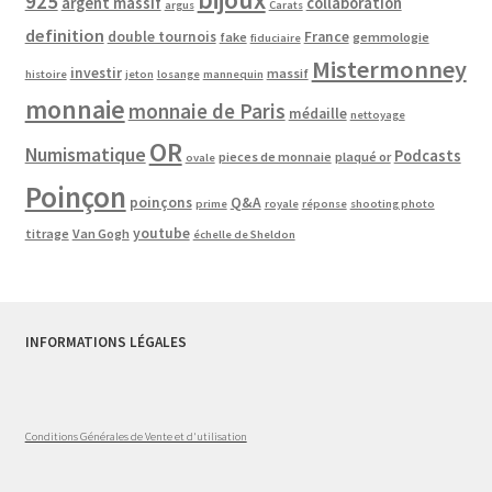
925
argent massif
collaboration
argus
Carats
definition
double tournois
France
fake
gemmologie
fiduciaire
Mistermonney
investir
massif
histoire
jeton
losange
mannequin
monnaie
monnaie de Paris
médaille
nettoyage
OR
Numismatique
Podcasts
pieces de monnaie
plaqué or
ovale
Poinçon
poinçons
Q&A
prime
royale
réponse
shooting photo
youtube
titrage
Van Gogh
échelle de Sheldon
INFORMATIONS LÉGALES
Conditions Générales de Vente et d'utilisation