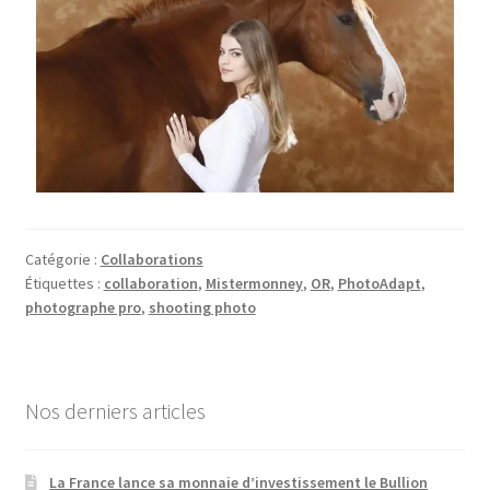
Catégorie :
Collaborations
Étiquettes :
collaboration
,
Mistermonney
,
OR
,
PhotoAdapt
,
photographe pro
,
shooting photo
Nos derniers articles
La France lance sa monnaie d’investissement le Bullion