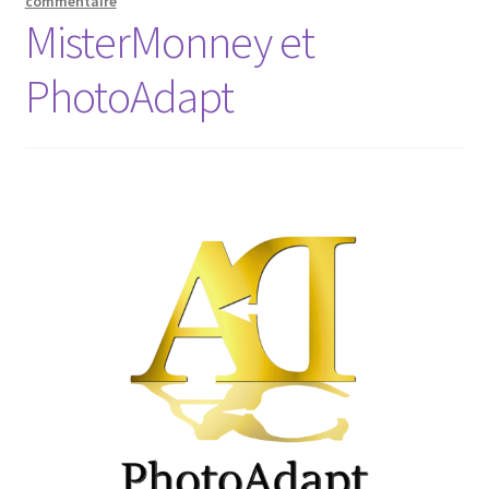
commentaire
MisterMonney et
PhotoAdapt