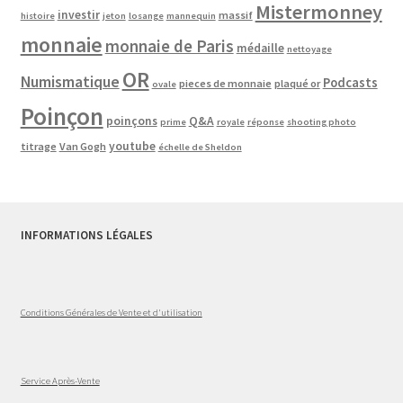
Mistermonney
investir
massif
histoire
jeton
losange
mannequin
monnaie
monnaie de Paris
médaille
nettoyage
OR
Numismatique
Podcasts
pieces de monnaie
plaqué or
ovale
Poinçon
poinçons
Q&A
prime
royale
réponse
shooting photo
youtube
titrage
Van Gogh
échelle de Sheldon
INFORMATIONS LÉGALES
Conditions Générales de Vente et d'utilisation
Service Après-Vente