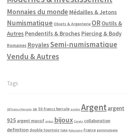
Monnaies du monde
Médailles & Jetons
Numismatique
OR
Outils &
Objets & Argenterie
Autres
Pendentifs & Broches
Piercing & Body
Semi-numismatique
Royales
Romaines
Vendu & Autres
Tags
Argent
argent
50 francs hercule
10 Francs Hercule
18k
acides
bijoux
925
argent massif
collaboration
argus
Carats
definition
double tournois
France
fake
gemmologie
fiduciaire