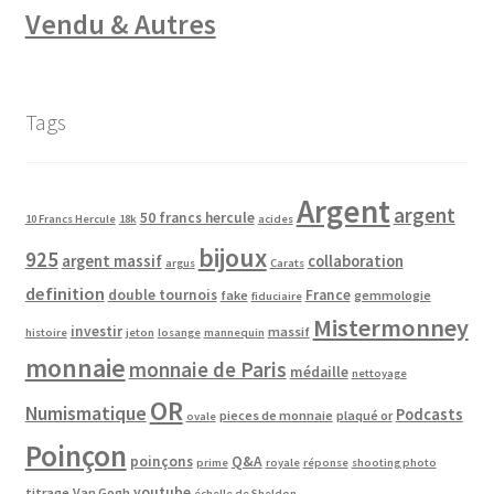
Vendu & Autres
Tags
Argent
argent
50 francs hercule
10 Francs Hercule
18k
acides
bijoux
925
argent massif
collaboration
argus
Carats
definition
double tournois
France
fake
gemmologie
fiduciaire
Mistermonney
investir
massif
histoire
jeton
losange
mannequin
monnaie
monnaie de Paris
médaille
nettoyage
OR
Numismatique
Podcasts
pieces de monnaie
plaqué or
ovale
Poinçon
poinçons
Q&A
prime
royale
réponse
shooting photo
youtube
titrage
Van Gogh
échelle de Sheldon