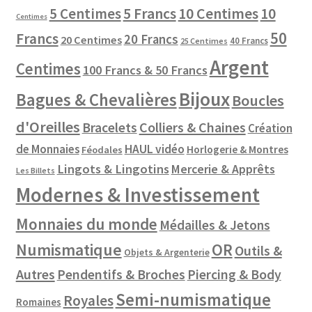
10 Centimes
5 Centimes
5 Francs
10
Centimes
50
Francs
20 Francs
20 Centimes
40 Francs
25 Centimes
Argent
Centimes
100 Francs & 50 Francs
Bijoux
Bagues & Chevalières
Boucles
d'Oreilles
Colliers & Chaines
Bracelets
Création
de Monnaies
HAUL vidéo
Horlogerie & Montres
Féodales
Lingots & Lingotins
Mercerie & Apprêts
Les Billets
Modernes & Investissement
Monnaies du monde
Médailles & Jetons
Numismatique
OR
Outils &
Objets & Argenterie
Autres
Pendentifs & Broches
Piercing & Body
Semi-numismatique
Royales
Romaines