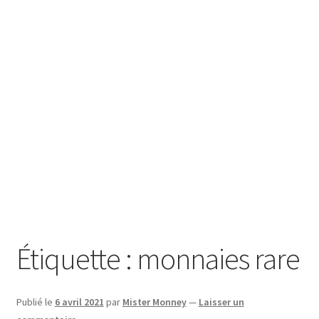
SE CONNECTER
Étiquette :
monnaies rare
Publié le
6 avril 2021
par
Mister Monney
—
Laisser un