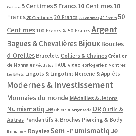
10 Centimes
5 Centimes
5 Francs
10
Centimes
50
Francs
20 Francs
20 Centimes
40 Francs
25 Centimes
Argent
Centimes
100 Francs & 50 Francs
Bijoux
Bagues & Chevalières
Boucles
d'Oreilles
Colliers & Chaines
Bracelets
Création
de Monnaies
HAUL vidéo
Horlogerie & Montres
Féodales
Lingots & Lingotins
Mercerie & Apprêts
Les Billets
Modernes & Investissement
Monnaies du monde
Médailles & Jetons
Numismatique
OR
Outils &
Objets & Argenterie
Autres
Pendentifs & Broches
Piercing & Body
Semi-numismatique
Royales
Romaines