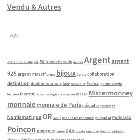
Vendu & Autres
Tags
Argent
argent
50 francs hercule
10 Francs Hercule
18k
acides
bijoux
925
argent massif
collaboration
argus
Carats
definition
double tournois
France
fake
gemmologie
fiduciaire
Mistermonney
investir
massif
histoire
jeton
losange
mannequin
monnaie
monnaie de Paris
médaille
nettoyage
OR
Numismatique
Podcasts
pieces de monnaie
plaqué or
ovale
Poinçon
poinçons
Q&A
prime
royale
réponse
shooting photo
youtube
titrage
Van Gogh
échelle de Sheldon