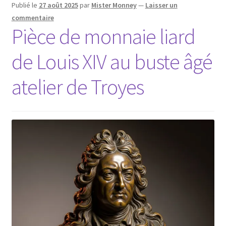
Publié le
27 août 2025
par
Mister Monney
—
Laisser un
commentaire
Pièce de monnaie liard
de Louis XIV au buste âgé
atelier de Troyes