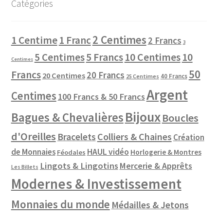
Catégories
2 Centimes
1 Centime
1 Franc
2 Francs
3
10 Centimes
5 Centimes
5 Francs
10
Centimes
50
Francs
20 Francs
20 Centimes
40 Francs
25 Centimes
Argent
Centimes
100 Francs & 50 Francs
Bijoux
Bagues & Chevalières
Boucles
d'Oreilles
Colliers & Chaines
Bracelets
Création
de Monnaies
HAUL vidéo
Horlogerie & Montres
Féodales
Lingots & Lingotins
Mercerie & Apprêts
Les Billets
Modernes & Investissement
Monnaies du monde
Médailles & Jetons