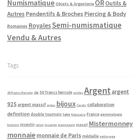
Numismatique
OR
Outils &
Objets & Argenterie
Autres
Pendentifs & Broches
Piercing & Body
Semi-numismatique
Royales
Romaines
Vendu & Autres
Tags
Argent
argent
50 francs hercule
10 Francs Hercule
18k
acides
bijoux
925
argent massif
collaboration
argus
Carats
definition
double tournois
France
fake
gemmologie
fiduciaire
Mistermonney
investir
massif
histoire
jeton
losange
mannequin
monnaie
monnaie de Paris
médaille
nettoyage