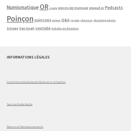
OR
Numismatique
Podcasts
pieces de monnaie
plaqué or
ovale
Poinçon
poinçons
Q&A
prime
royale
réponse
shooting photo
youtube
titrage
Van Gogh
échelle de Sheldon
INFORMATIONS LÉGALES
Conditions Générales de Vente et d'utilisation
Service Après-Vente
Retours et Remboursements