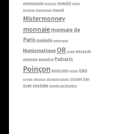
investir
gemmologie
histoire
jeton
massif
losange
mannequin
Mistermonney
monnaie
monnaie de
Paris
médaille
nettoyage
OR
Numismatique
pieces de
ovale
Podcasts
monnaie
plaqué or
Poinçon
poinçons
Q&A
prime
titrage
Van
royale
réponse
shooting photo
youtube
Gogh
échelle de Sheldon