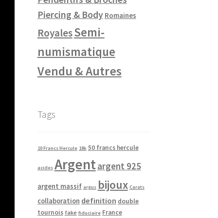
Piercing & Body
Romaines
Semi-
Royales
numismatique
Vendu & Autres
Tags
50 francs hercule
10 Francs Hercule
18k
Argent
argent 925
acides
bijoux
argent massif
argus
Carats
definition
collaboration
double
tournois
France
fake
fiduciaire