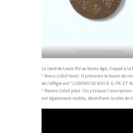
Liard louis 14 buste agé avers
Le liard de Louis XIV au buste âgé, frappé à la
* Avers (côté face) : Il présente le buste du 
de l’effigie est “LUDOVICUS XIIII D. G. FR. ET N
* Revers (côté pile) : On y trouve l’inscripti
est également visible, identifiant la ville de 