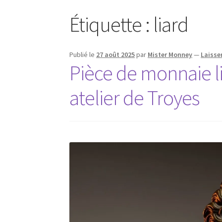
Étiquette :
liard
Publié le
27 août 2025
par
Mister Monney
—
Laisse
Pièce de monnaie li
atelier de Troyes