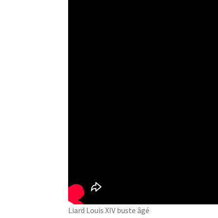
Liard Louis XIV buste âgé