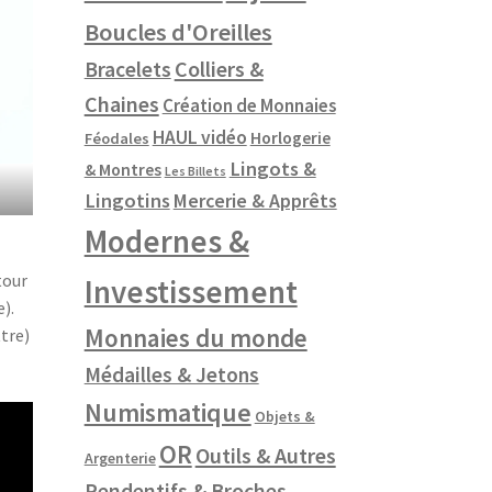
Boucles d'Oreilles
Colliers &
Bracelets
Chaines
Création de Monnaies
HAUL vidéo
Horlogerie
Féodales
Lingots &
& Montres
Les Billets
Lingotins
Mercerie & Apprêts
Modernes &
tour
Investissement
e).
Monnaies du monde
ttre)
Médailles & Jetons
Numismatique
Objets &
OR
Outils & Autres
Argenterie
Pendentifs & Broches