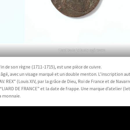
Liard louis 14 buste agé revers
 fin de son règne (1711-1715), est une pièce de cuivre.
roi âgé, avec un visage marqué et un double menton. L’inscription au
AV. REX” (Louis XIV, par la grâce de Dieu, Roi de France et de Navarr
on “LIARD DE FRANCE” et la date de frappe. Une marque d’atelier (le
la monnaie.