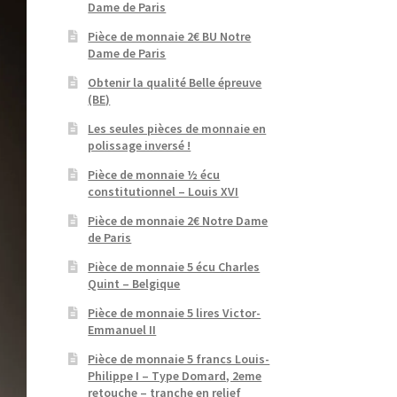
Dame de Paris
Pièce de monnaie 2€ BU Notre
Dame de Paris
Obtenir la qualité Belle épreuve
(BE)
Les seules pièces de monnaie en
polissage inversé !
Pièce de monnaie ½ écu
constitutionnel – Louis XVI
Pièce de monnaie 2€ Notre Dame
de Paris
Pièce de monnaie 5 écu Charles
Quint – Belgique
Pièce de monnaie 5 lires Victor-
Emmanuel II
Pièce de monnaie 5 francs Louis-
Philippe I – Type Domard, 2eme
retouche – tranche en relief