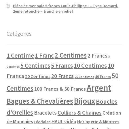
Pièce de monnaie 5 francs Louis-Philippe I – Type Domard,
2eme retouche – tranche en relief
Catégories
2 Centimes
1 Centime
1 Franc
2 Francs
3
10 Centimes
5 Centimes
5 Francs
10
Centimes
50
Francs
20 Francs
20 Centimes
40 Francs
25 Centimes
Argent
Centimes
100 Francs & 50 Francs
Bijoux
Bagues & Chevalières
Boucles
d'Oreilles
Colliers & Chaines
Bracelets
Création
de Monnaies
HAUL vidéo
Horlogerie & Montres
Féodales