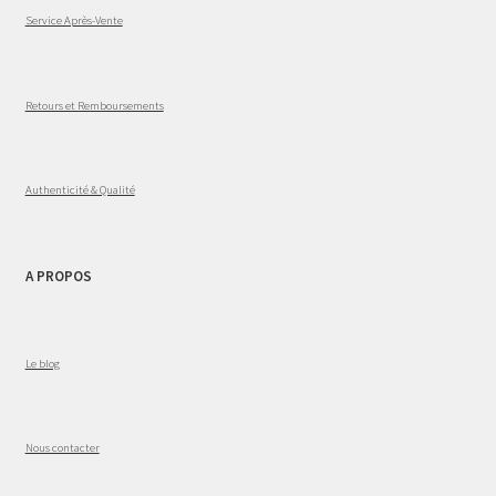
Service Après-Vente
Retours et Remboursements
Authenticité & Qualité
A PROPOS
Le blog
Nous contacter