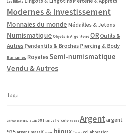
Lingots & Lingotins
Mercerie & Apprêts
Les Billets
Modernes & Investissement
Monnaies du monde
Médailles & Jetons
Numismatique
OR
Outils &
Objets & Argenterie
Autres
Pendentifs & Broches
Piercing & Body
Semi-numismatique
Royales
Romaines
Vendu & Autres
Tags
Argent
argent
50 francs hercule
10 Francs Hercule
18k
acides
bijoux
925
argent massif
collaboration
argus
Carats