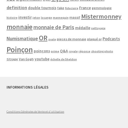
definition
double tournois
France
fake
gemmologie
fiduciaire
Mistermonney
investir
massif
histoire
jeton
losange
mannequin
monnaie
monnaie de Paris
médaille
nettoyage
OR
Numismatique
Podcasts
pieces de monnaie
plaqué or
ovale
Poinçon
poinçons
Q&A
prime
royale
réponse
shooting photo
youtube
titrage
Van Gogh
échelle de Sheldon
INFORMATIONS LÉGALES
Conditions Générales de Vente et d'utilisation