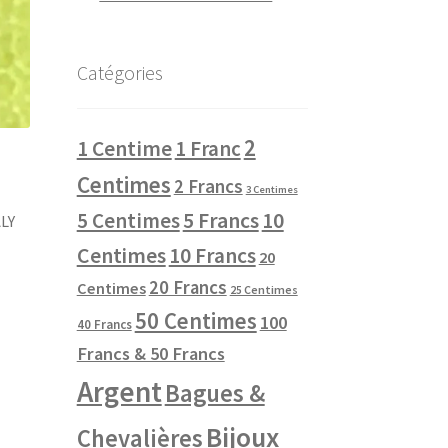
Catégories
2
1 Centime
1 Franc
Centimes
2 Francs
3 Centimes
10
5 Centimes
5 Francs
ALY
Centimes
10 Francs
20
20 Francs
Centimes
25 Centimes
50 Centimes
100
40 Francs
Francs & 50 Francs
Argent
Bagues &
Bijoux
Chevalières