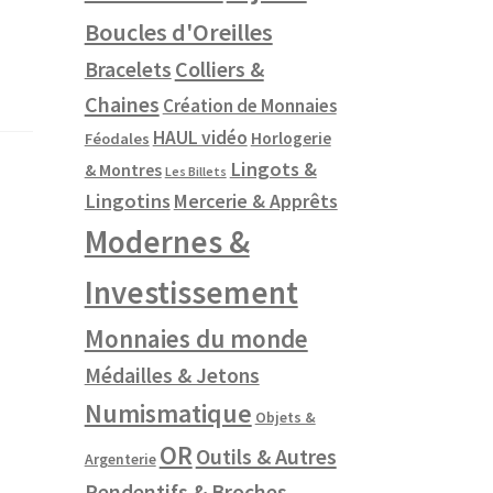
Boucles d'Oreilles
Colliers &
Bracelets
Chaines
Création de Monnaies
HAUL vidéo
Horlogerie
Féodales
Lingots &
& Montres
Les Billets
Lingotins
Mercerie & Apprêts
Modernes &
Investissement
Monnaies du monde
Médailles & Jetons
Numismatique
Objets &
OR
Outils & Autres
Argenterie
Pendentifs & Broches