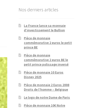
Nos derniers articles
La France lance sa monnaie
d’investissement le Bullion
Pièce de monnaie
commémorative 2 euros le petit
prince BE
Pièce de monnaie
commémorative 2 euros BE le
petit prince polissage inversé
Pièce de monnaie 10 Euros
Disney 2025
Pièce de monnaie 2 Euros 2008
Droits de l’homme – Belgique
Le logo de notre Dame de Paris
Pièce de monnaie 10€ Notre