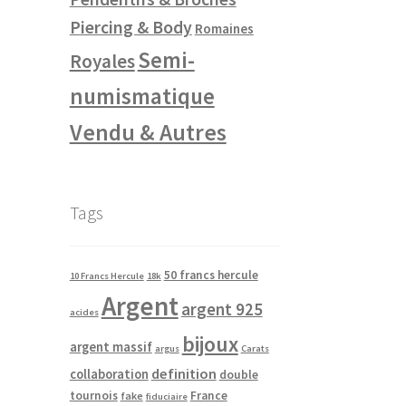
Piercing & Body
Romaines
Semi-
Royales
numismatique
Vendu & Autres
Tags
50 francs hercule
10 Francs Hercule
18k
Argent
argent 925
acides
bijoux
argent massif
argus
Carats
definition
collaboration
double
tournois
France
fake
fiduciaire