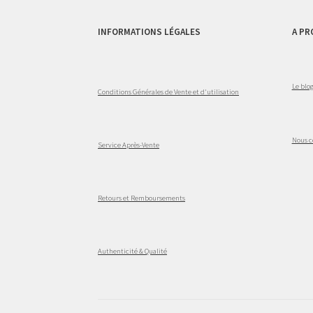
INFORMATIONS LÉGALES
A PR
Le blo
Conditions Générales de Vente et d'utilisation
Nous c
Service Après-Vente
Retours et Remboursements
Authenticité & Qualité