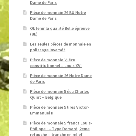
Dame de Paris
Pièce de monnaie 2€ BU Notre
Dame de Paris
Obtenir la qualité Belle épreuve
(BE)
Les seules pièces de monnaie en
polissage inversé !
Pièce de monnaie ½ écu
constitutionnel – Louis XVI
Pièce de monnaie 2€ Notre Dame
de Paris
Pièce de monnaie 5 écu Charles
Quint – Belgique
Pièce de monnaie 5 lires Victor-
Emmanuel II
Pièce de monnaie 5 francs Louis-
Philippe I – Type Domard, 2eme
retouche – tranche en relief