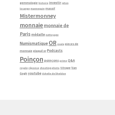
investir
gemmologie
histoire
jeton
massif
losange
mannequin
Mistermonney
monnaie
monnaie de
Paris
médaille
nettoyage
OR
Numismatique
pieces de
ovale
Podcasts
monnaie
plaqué or
Poinçon
poinçons
Q&A
prime
titrage
Van
royale
réponse
shooting photo
youtube
Gogh
échelle de Sheldon