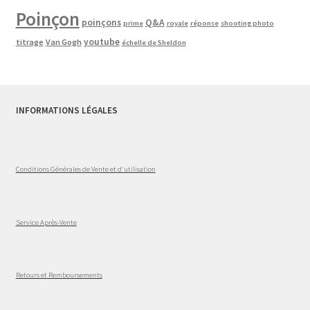
Poinçon
poinçons
Q&A
prime
royale
réponse
shooting photo
youtube
titrage
Van Gogh
échelle de Sheldon
INFORMATIONS LÉGALES
Conditions Générales de Vente et d'utilisation
Service Après-Vente
Retours et Remboursements