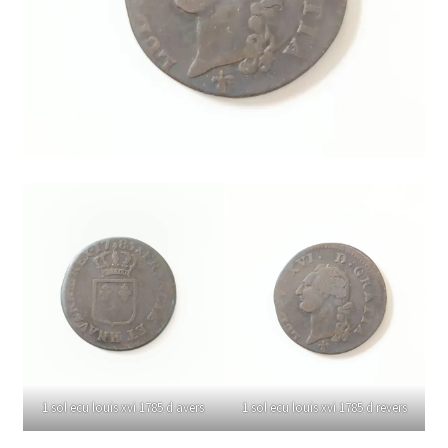
1 sol ecu louis xvi 1785 d avers
1 sol ecu louis xvi 1785 d revers