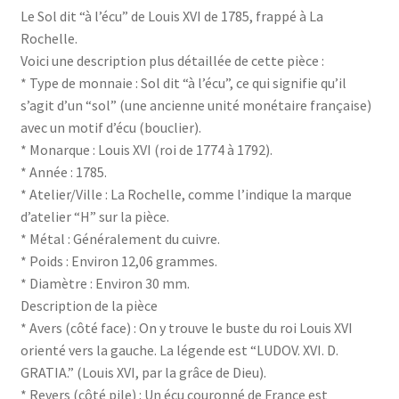
Le Sol dit “à l’écu” de Louis XVI de 1785, frappé à La
Rochelle.
Voici une description plus détaillée de cette pièce :
* Type de monnaie : Sol dit “à l’écu”, ce qui signifie qu’il
s’agit d’un “sol” (une ancienne unité monétaire française)
avec un motif d’écu (bouclier).
* Monarque : Louis XVI (roi de 1774 à 1792).
* Année : 1785.
* Atelier/Ville : La Rochelle, comme l’indique la marque
d’atelier “H” sur la pièce.
* Métal : Généralement du cuivre.
* Poids : Environ 12,06 grammes.
* Diamètre : Environ 30 mm.
Description de la pièce
* Avers (côté face) : On y trouve le buste du roi Louis XVI
orienté vers la gauche. La légende est “LUDOV. XVI. D.
GRATIA.” (Louis XVI, par la grâce de Dieu).
* Revers (côté pile) : Un écu couronné de France est