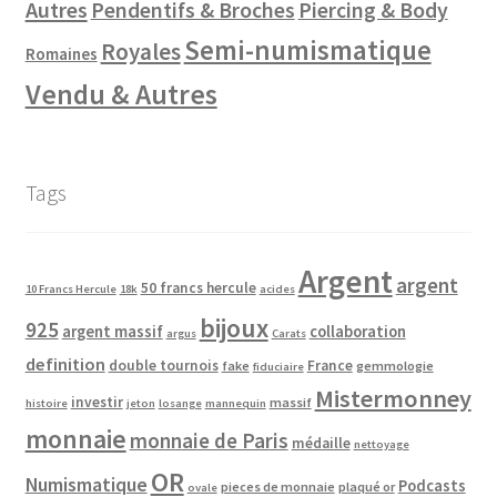
Autres
Pendentifs & Broches
Piercing & Body
Semi-numismatique
Royales
Romaines
Vendu & Autres
Tags
Argent
argent
50 francs hercule
10 Francs Hercule
18k
acides
bijoux
925
argent massif
collaboration
argus
Carats
definition
double tournois
France
fake
gemmologie
fiduciaire
Mistermonney
investir
massif
histoire
jeton
losange
mannequin
monnaie
monnaie de Paris
médaille
nettoyage
OR
Numismatique
Podcasts
pieces de monnaie
plaqué or
ovale