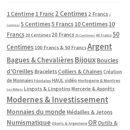
2 Centimes
1 Centime
1 Franc
2 Francs
3
10 Centimes
5 Centimes
5 Francs
10
Centimes
50
Francs
20 Francs
20 Centimes
40 Francs
25 Centimes
Argent
Centimes
100 Francs & 50 Francs
Bijoux
Bagues & Chevalières
Boucles
d'Oreilles
Colliers & Chaines
Bracelets
Création
de Monnaies
HAUL vidéo
Horlogerie & Montres
Féodales
Lingots & Lingotins
Mercerie & Apprêts
Les Billets
Modernes & Investissement
Monnaies du monde
Médailles & Jetons
Numismatique
OR
Outils &
Objets & Argenterie