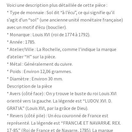
Voici une description plus détaillée de cette pièce :
* Type de monnaie : Sol dit “à l’écu”, ce qui signifie qu’il
s’agit d’un “sol” (une ancienne unité monétaire française)
avec un motif d’écu (bouclier).
* Monarque : Louis XVI (roi de 1774 à 1792).
* Année : 1785.
* Atelier/Ville : La Rochelle, comme l’indique la marque
d’atelier “H” sur la pièce.
* Métal : Généralement du cuivre.
* Poids : Environ 12,06 grammes.
* Diamètre : Environ 30 mm.
Description de la pièce
* Avers (côté face) : On y trouve le buste du roi Louis XVI
orienté vers la gauche. La légende est “LUDOV. XVI. D.
GRATIA.” (Louis XVI, par la grâce de Dieu).
* Revers (côté pile) : Un écu couronné de France est
représenté. La légende est “FRANCIÆ ET NAVARRÆ. REX.
17-85.” (Roi de France et de Navarre, 1785). La marque