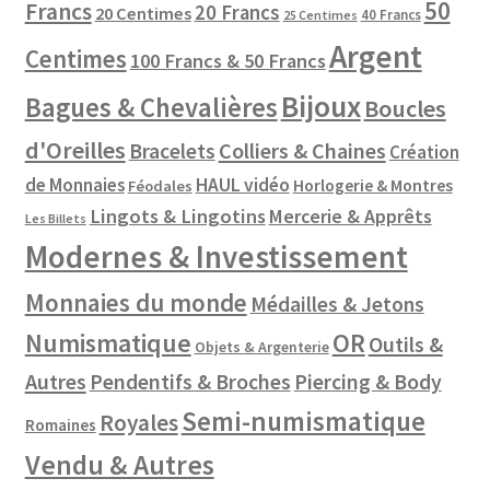
50
Francs
20 Francs
20 Centimes
40 Francs
25 Centimes
Argent
Centimes
100 Francs & 50 Francs
Bijoux
Bagues & Chevalières
Boucles
d'Oreilles
Colliers & Chaines
Bracelets
Création
de Monnaies
HAUL vidéo
Horlogerie & Montres
Féodales
Lingots & Lingotins
Mercerie & Apprêts
Les Billets
Modernes & Investissement
Monnaies du monde
Médailles & Jetons
Numismatique
OR
Outils &
Objets & Argenterie
Autres
Pendentifs & Broches
Piercing & Body
Semi-numismatique
Royales
Romaines
Vendu & Autres