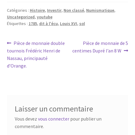
Catégories :
Histoire
,
Investir
,
Non classé
,
Numismatique
,
Uncategorized
,
youtube
Étiquettes :
1785
,
dit à l'écu
,
Louis XVI
,
sol
Pièce de monnaie double
Pièce de monnaie de 5
tournois Frédéric Henri de
centimes Dupré l’an 8 W
Nassau, principauté
d’Orange.
Laisser un commentaire
Vous devez
vous connecter
pour publier un
commentaire.