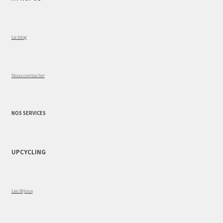
Le blog
Nous contacter
NOS SERVICES
UPCYCLING
Les Bijoux