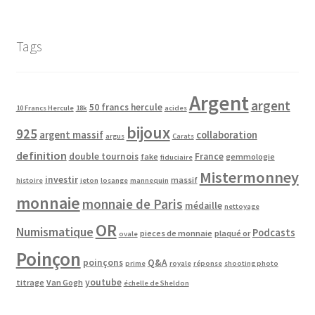
Tags
Argent
argent
50 francs hercule
10 Francs Hercule
18k
acides
bijoux
925
argent massif
collaboration
argus
Carats
definition
double tournois
France
fake
gemmologie
fiduciaire
Mistermonney
investir
massif
histoire
jeton
losange
mannequin
monnaie
monnaie de Paris
médaille
nettoyage
OR
Numismatique
Podcasts
pieces de monnaie
plaqué or
ovale
Poinçon
poinçons
Q&A
prime
royale
réponse
shooting photo
youtube
titrage
Van Gogh
échelle de Sheldon