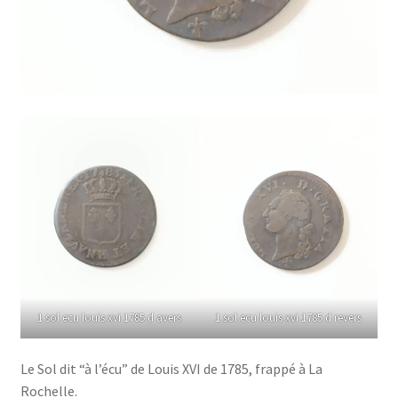
1 sol ecu louis xvi 1785 d avers
1 sol ecu louis xvi 1785 d revers
Le Sol dit “à l’écu” de Louis XVI de 1785, frappé à La
Rochelle.