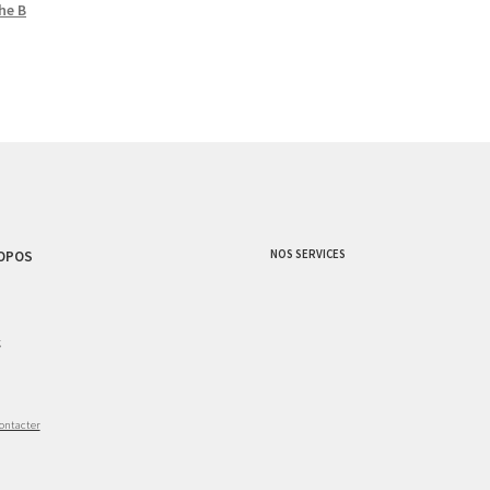
he B
NOS SERVICES
OPOS
g
ontacter