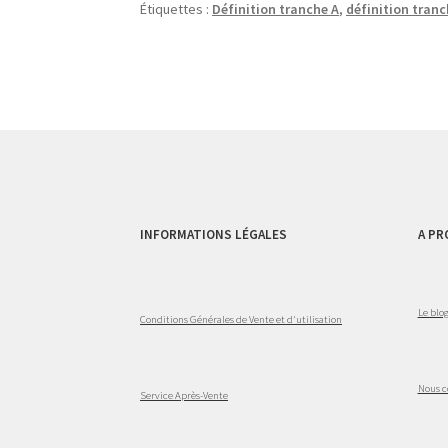
Étiquettes :
Définition tranche A
,
définition tranc
INFORMATIONS LÉGALES
A PR
Le blo
Conditions Générales de Vente et d'utilisation
Nous c
Service Après-Vente