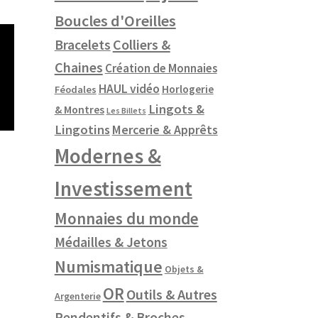
Boucles d'Oreilles
Colliers &
Bracelets
Chaines
Création de Monnaies
HAUL vidéo
Horlogerie
Féodales
Lingots &
& Montres
Les Billets
Lingotins
Mercerie & Apprêts
Modernes &
Investissement
Monnaies du monde
Médailles & Jetons
Numismatique
Objets &
OR
Outils & Autres
Argenterie
Pendentifs & Broches