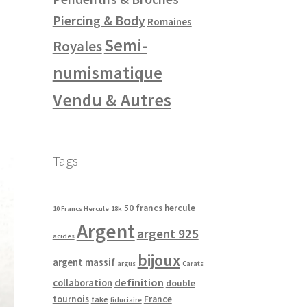
Piercing & Body
Romaines
Semi-
Royales
numismatique
Vendu & Autres
Tags
50 francs hercule
10 Francs Hercule
18k
Argent
argent 925
acides
bijoux
argent massif
argus
Carats
definition
collaboration
double
tournois
France
fake
fiduciaire