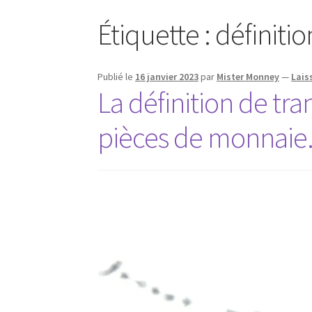
Étiquette :
définiti
Publié le
16 janvier 2023
par
Mister Monney
—
Lais
La définition de tra
pièces de monnaie