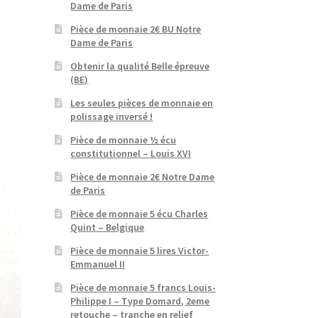
Dame de Paris
Pièce de monnaie 2€ BU Notre
Dame de Paris
Obtenir la qualité Belle épreuve
(BE)
Les seules pièces de monnaie en
polissage inversé !
Pièce de monnaie ½ écu
constitutionnel – Louis XVI
Pièce de monnaie 2€ Notre Dame
de Paris
Pièce de monnaie 5 écu Charles
Quint – Belgique
Pièce de monnaie 5 lires Victor-
Emmanuel II
Pièce de monnaie 5 francs Louis-
Philippe I – Type Domard, 2eme
retouche – tranche en relief