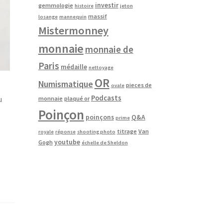
investir
gemmologie
histoire
jeton
massif
losange
mannequin
Mistermonney
monnaie
monnaie de
Paris
médaille
nettoyage
OR
Numismatique
pieces de
ovale
Podcasts
u
monnaie
plaqué or
Poinçon
poinçons
Q&A
prime
titrage
Van
royale
réponse
shooting photo
youtube
Gogh
échelle de Sheldon