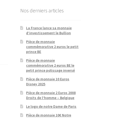
Nos derniers articles
La France lance sa monnaie
d’investissement le Bullion
Pièce de monnaie
commémorative 2 euros le petit
prince BE
Pièce de monnaie
commémorative 2 euros BE le
petit prince polissage inversé
Pièce de monnaie 10 Euros
Disney 2025
Pièce de monnaie 2 Euros 2008
Droits de l’homme – Belgique
Le logo de notre Dame de Paris
Pièce de monnaie 10€ Notre