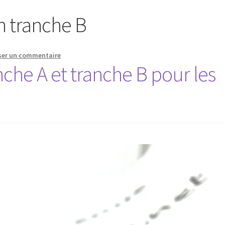
on tranche B
ser un commentaire
nche A et tranche B pour les
.