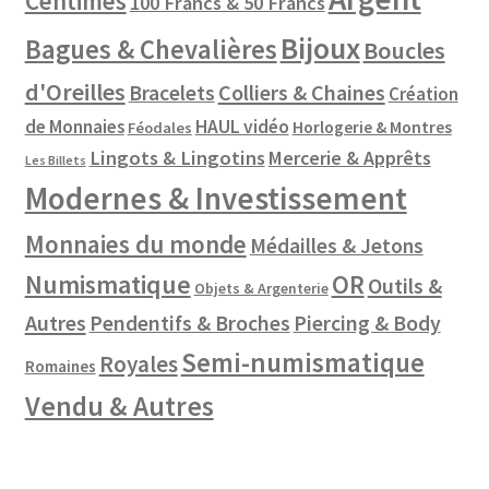
Centimes
100 Francs & 50 Francs
Bijoux
Bagues & Chevalières
Boucles
d'Oreilles
Colliers & Chaines
Bracelets
Création
de Monnaies
HAUL vidéo
Horlogerie & Montres
Féodales
Lingots & Lingotins
Mercerie & Apprêts
Les Billets
Modernes & Investissement
Monnaies du monde
Médailles & Jetons
Numismatique
OR
Outils &
Objets & Argenterie
Autres
Pendentifs & Broches
Piercing & Body
Semi-numismatique
Royales
Romaines
Vendu & Autres