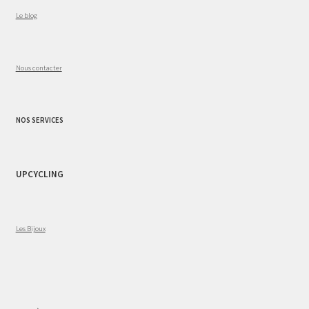
Le blog
Nous contacter
NOS SERVICES
UPCYCLING
Les Bijoux