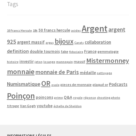
Tags
Argent
argent
50 francs hercule
10 Francs Hercule
18k
acides
bijoux
925
argent massif
collaboration
argus
Carats
definition
double tournois
France
fake
gemmologie
fiduciaire
Mistermonney
investir
massif
histoire
jeton
losange
mannequin
monnaie
monnaie de Paris
médaille
nettoyage
OR
Numismatique
Podcasts
pieces de monnaie
plaqué or
ovale
Poinçon
poinçons
Q&A
prime
royale
réponse
shooting photo
youtube
titrage
Van Gogh
échelle de Sheldon
INFORMATIONS LÉGALES