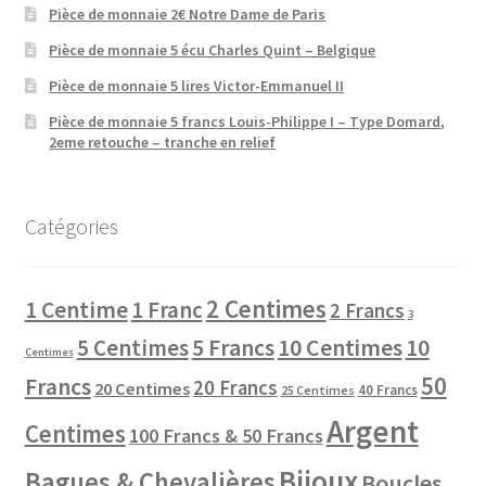
Pièce de monnaie 2€ Notre Dame de Paris
Pièce de monnaie 5 écu Charles Quint – Belgique
Pièce de monnaie 5 lires Victor-Emmanuel II
Pièce de monnaie 5 francs Louis-Philippe I – Type Domard,
2eme retouche – tranche en relief
Catégories
2 Centimes
1 Centime
1 Franc
2 Francs
3
10 Centimes
5 Centimes
5 Francs
10
Centimes
50
Francs
20 Francs
20 Centimes
40 Francs
25 Centimes
Argent
Centimes
100 Francs & 50 Francs
Bijoux
Bagues & Chevalières
Boucles