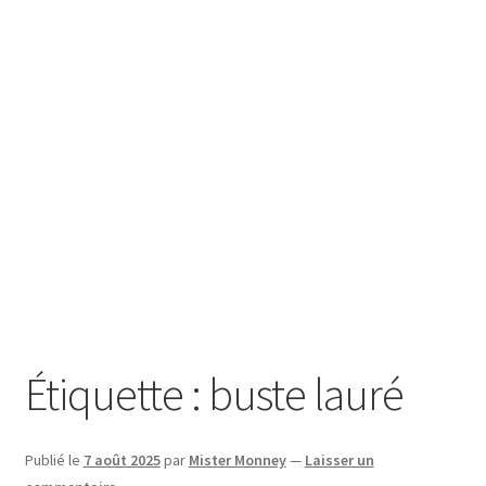
SE CONNECTER
Étiquette :
buste lauré
Publié le
7 août 2025
par
Mister Monney
—
Laisser un