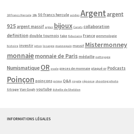
Argent
argent
50 francs hercule
10 Francs Hercule
18k
acides
bijoux
925
argent massif
collaboration
argus
Carats
definition
double tournois
France
fake
gemmologie
fiduciaire
Mistermonney
investir
massif
histoire
jeton
losange
mannequin
monnaie
monnaie de Paris
médaille
nettoyage
OR
Numismatique
Podcasts
pieces de monnaie
plaqué or
ovale
Poinçon
poinçons
Q&A
prime
royale
réponse
shooting photo
youtube
titrage
Van Gogh
échelle de Sheldon
INFORMATIONS LÉGALES