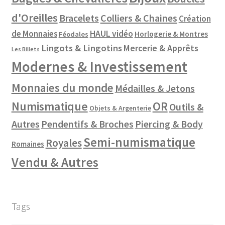
d'Oreilles
Colliers & Chaines
Bracelets
Création
de Monnaies
HAUL vidéo
Horlogerie & Montres
Féodales
Lingots & Lingotins
Mercerie & Apprêts
Les Billets
Modernes & Investissement
Monnaies du monde
Médailles & Jetons
Numismatique
OR
Outils &
Objets & Argenterie
Autres
Pendentifs & Broches
Piercing & Body
Semi-numismatique
Royales
Romaines
Vendu & Autres
Tags