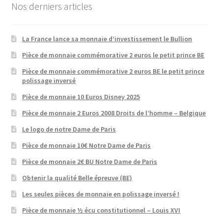
Nos derniers articles
La France lance sa monnaie d’investissement le Bullion
Pièce de monnaie commémorative 2 euros le petit prince BE
Pièce de monnaie commémorative 2 euros BE le petit prince
polissage inversé
Pièce de monnaie 10 Euros Disney 2025
Pièce de monnaie 2 Euros 2008 Droits de l’homme – Belgique
Le logo de notre Dame de Paris
Pièce de monnaie 10€ Notre Dame de Paris
Pièce de monnaie 2€ BU Notre Dame de Paris
Obtenir la qualité Belle épreuve (BE)
Les seules pièces de monnaie en polissage inversé !
Pièce de monnaie ½ écu constitutionnel – Louis XVI