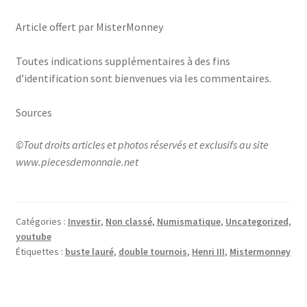
Article offert par MisterMonney
Toutes indications supplémentaires à des fins
d’identification sont bienvenues via les commentaires.
Sources
©Tout droits articles et photos réservés et exclusifs au site
www.piecesdemonnaie.net
Catégories :
Investir
,
Non classé
,
Numismatique
,
Uncategorized
,
youtube
Étiquettes :
buste lauré
,
double tournois
,
Henri III
,
Mistermonney