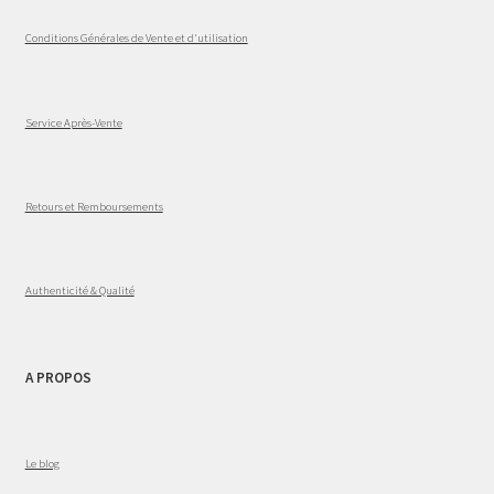
Conditions Générales de Vente et d'utilisation
Service Après-Vente
Retours et Remboursements
Authenticité & Qualité
A PROPOS
Le blog