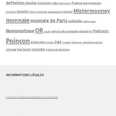
definition
double tournois
France
fake
gemmologie
fiduciaire
Mistermonney
investir
massif
histoire
jeton
losange
mannequin
monnaie
monnaie de Paris
médaille
nettoyage
OR
Numismatique
Podcasts
pieces de monnaie
plaqué or
ovale
Poinçon
poinçons
Q&A
prime
royale
réponse
shooting photo
youtube
titrage
Van Gogh
échelle de Sheldon
INFORMATIONS LÉGALES
Conditions Générales de Vente et d'utilisation