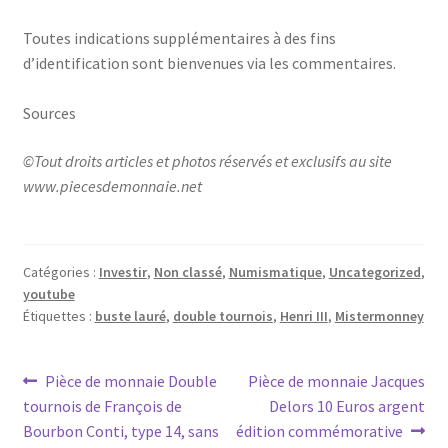
Toutes indications supplémentaires à des fins
d’identification sont bienvenues via les commentaires.
Sources
©Tout droits articles et photos réservés et exclusifs au site
www.piecesdemonnaie.net
Catégories :
Investir
,
Non classé
,
Numismatique
,
Uncategorized
,
youtube
Étiquettes :
buste lauré
,
double tournois
,
Henri III
,
Mistermonney
Pièce de monnaie Double
Pièce de monnaie Jacques
tournois de François de
Delors 10 Euros argent
Bourbon Conti, type 14, sans
édition commémorative