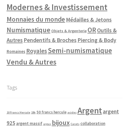
Modernes & Investissement
Monnaies du monde
Médailles & Jetons
Numismatique
OR
Outils &
Objets & Argenterie
Autres
Pendentifs & Broches
Piercing & Body
Semi-numismatique
Royales
Romaines
Vendu & Autres
Tags
Argent
argent
50 francs hercule
10 Francs Hercule
18k
acides
bijoux
925
argent massif
collaboration
argus
Carats