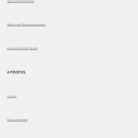
Service Après-Vente
Retours et Remboursements
Authenticité & Qualité
A PROPOS
Le blog
Nous contacter