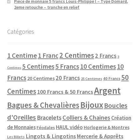
Pièce de monnaie 5 francs Louis-Philippe I – Type Domard,
2eme retouche – tranche en relief
Catégories
2 Centimes
1 Centime
1 Franc
2 Francs
3
10 Centimes
5 Centimes
5 Francs
10
Centimes
50
Francs
20 Francs
20 Centimes
40 Francs
25 Centimes
Argent
Centimes
100 Francs & 50 Francs
Bijoux
Bagues & Chevalières
Boucles
d'Oreilles
Colliers & Chaines
Bracelets
Création
de Monnaies
HAUL vidéo
Horlogerie & Montres
Féodales
Lingots & Lingotins
Mercerie & Apprêts
Les Billets