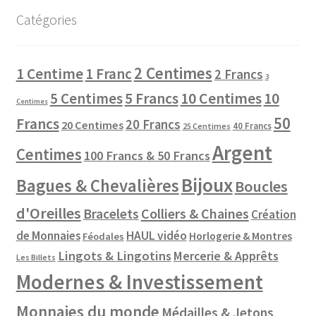
Catégories
2 Centimes
1 Centime
1 Franc
2 Francs
3
10 Centimes
5 Centimes
5 Francs
10
Centimes
50
Francs
20 Francs
20 Centimes
40 Francs
25 Centimes
Argent
Centimes
100 Francs & 50 Francs
Bijoux
Bagues & Chevalières
Boucles
d'Oreilles
Colliers & Chaines
Bracelets
Création
de Monnaies
HAUL vidéo
Horlogerie & Montres
Féodales
Lingots & Lingotins
Mercerie & Apprêts
Les Billets
Modernes & Investissement
Monnaies du monde
Médailles & Jetons