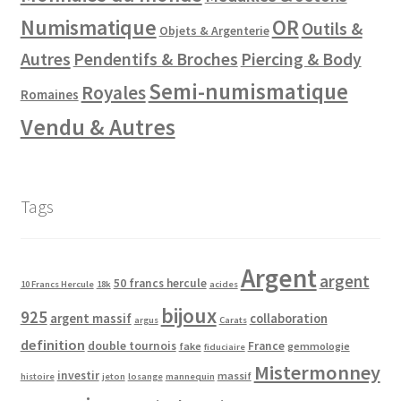
Numismatique
OR
Outils &
Objets & Argenterie
Autres
Pendentifs & Broches
Piercing & Body
Semi-numismatique
Royales
Romaines
Vendu & Autres
Tags
Argent
argent
50 francs hercule
10 Francs Hercule
18k
acides
bijoux
925
argent massif
collaboration
argus
Carats
definition
double tournois
France
fake
gemmologie
fiduciaire
Mistermonney
investir
massif
histoire
jeton
losange
mannequin