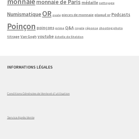
monnaie
monnaie de Paris
médaille
nettoyage
OR
Numismatique
Podcasts
pieces de monnaie
plaqué or
ovale
Poinçon
poinçons
Q&A
prime
royale
réponse
shooting photo
youtube
titrage
Van Gogh
échelle de Sheldon
INFORMATIONS LÉGALES
Conditions Générales de Vente et d'utilisation
Service Après-Vente