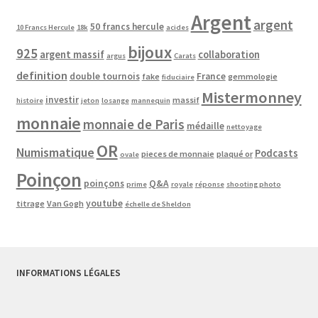
Argent
argent
50 francs hercule
10 Francs Hercule
18k
acides
bijoux
925
argent massif
collaboration
argus
Carats
definition
double tournois
France
fake
gemmologie
fiduciaire
Mistermonney
investir
massif
histoire
jeton
losange
mannequin
monnaie
monnaie de Paris
médaille
nettoyage
OR
Numismatique
Podcasts
pieces de monnaie
plaqué or
ovale
Poinçon
poinçons
Q&A
prime
royale
réponse
shooting photo
youtube
titrage
Van Gogh
échelle de Sheldon
INFORMATIONS LÉGALES