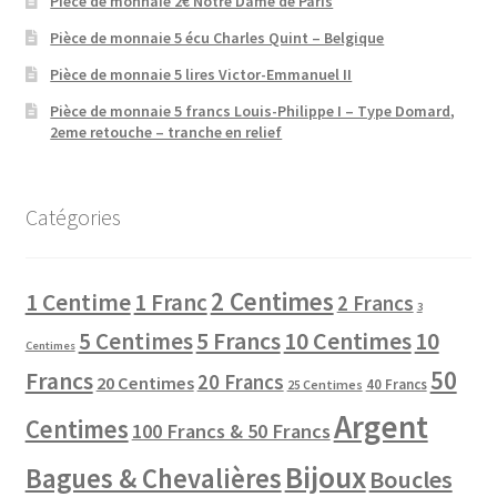
Pièce de monnaie 2€ Notre Dame de Paris
Pièce de monnaie 5 écu Charles Quint – Belgique
Pièce de monnaie 5 lires Victor-Emmanuel II
Pièce de monnaie 5 francs Louis-Philippe I – Type Domard,
2eme retouche – tranche en relief
Catégories
2 Centimes
1 Centime
1 Franc
2 Francs
3
10 Centimes
5 Centimes
5 Francs
10
Centimes
50
Francs
20 Francs
20 Centimes
40 Francs
25 Centimes
Argent
Centimes
100 Francs & 50 Francs
Bijoux
Bagues & Chevalières
Boucles