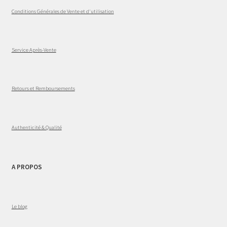
Conditions Générales de Vente et d'utilisation
Service Après-Vente
Retours et Remboursements
Authenticité & Qualité
A PROPOS
Le blog