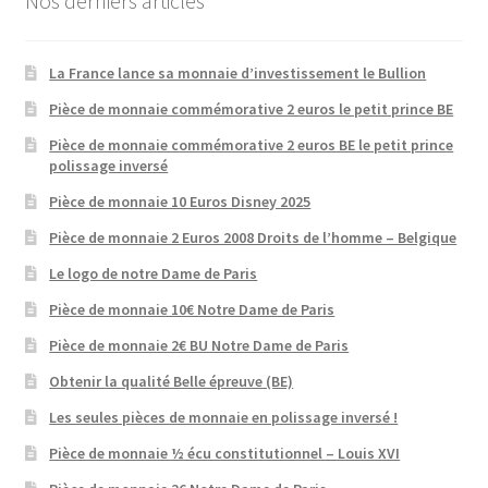
Nos derniers articles
La France lance sa monnaie d’investissement le Bullion
Pièce de monnaie commémorative 2 euros le petit prince BE
Pièce de monnaie commémorative 2 euros BE le petit prince
polissage inversé
Pièce de monnaie 10 Euros Disney 2025
Pièce de monnaie 2 Euros 2008 Droits de l’homme – Belgique
Le logo de notre Dame de Paris
Pièce de monnaie 10€ Notre Dame de Paris
Pièce de monnaie 2€ BU Notre Dame de Paris
Obtenir la qualité Belle épreuve (BE)
Les seules pièces de monnaie en polissage inversé !
Pièce de monnaie ½ écu constitutionnel – Louis XVI