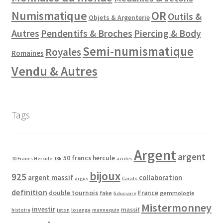
Numismatique
OR
Outils &
Objets & Argenterie
Autres
Pendentifs & Broches
Piercing & Body
Semi-numismatique
Royales
Romaines
Vendu & Autres
Tags
Argent
argent
50 francs hercule
10 Francs Hercule
18k
acides
bijoux
925
argent massif
collaboration
argus
Carats
definition
double tournois
France
fake
gemmologie
fiduciaire
Mistermonney
investir
massif
histoire
jeton
losange
mannequin