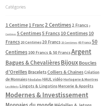
Catégories
2 Centimes
1 Centime
1 Franc
2 Francs
3
10 Centimes
5 Centimes
5 Francs
10
Centimes
50
Francs
20 Francs
20 Centimes
40 Francs
25 Centimes
Argent
Centimes
100 Francs & 50 Francs
Bijoux
Bagues & Chevalières
Boucles
d'Oreilles
Colliers & Chaines
Bracelets
Création
de Monnaies
HAUL vidéo
Horlogerie & Montres
Féodales
Lingots & Lingotins
Mercerie & Apprêts
Les Billets
Modernes & Investissement
Monnaies du monde
Médailles & Jetons