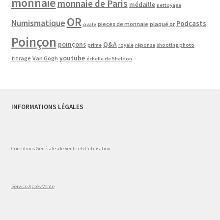
monnaie
monnaie de Paris
médaille
nettoyage
OR
Numismatique
Podcasts
pieces de monnaie
plaqué or
ovale
Poinçon
poinçons
Q&A
prime
royale
réponse
shooting photo
youtube
titrage
Van Gogh
échelle de Sheldon
INFORMATIONS LÉGALES
Conditions Générales de Vente et d'utilisation
Service Après-Vente