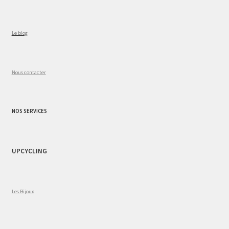
Le blog
Nous contacter
NOS SERVICES
UPCYCLING
Les Bijoux