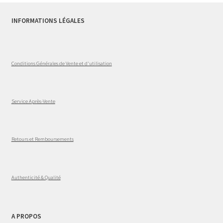
INFORMATIONS LÉGALES
Conditions Générales de Vente et d'utilisation
Service Après-Vente
Retours et Remboursements
Authenticité & Qualité
A PROPOS