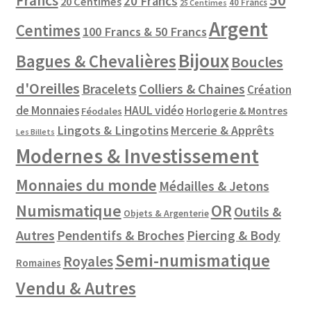
50
Francs
20 Francs
20 Centimes
40 Francs
25 Centimes
Argent
Centimes
100 Francs & 50 Francs
Bijoux
Bagues & Chevalières
Boucles
d'Oreilles
Colliers & Chaines
Bracelets
Création
de Monnaies
HAUL vidéo
Horlogerie & Montres
Féodales
Lingots & Lingotins
Mercerie & Apprêts
Les Billets
Modernes & Investissement
Monnaies du monde
Médailles & Jetons
Numismatique
OR
Outils &
Objets & Argenterie
Autres
Pendentifs & Broches
Piercing & Body
Semi-numismatique
Royales
Romaines
Vendu & Autres