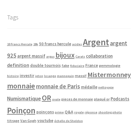
Tags
Argent
argent
50 francs hercule
10 Francs Hercule
18k
acides
bijoux
925
argent massif
collaboration
argus
Carats
definition
double tournois
France
fake
gemmologie
fiduciaire
Mistermonney
investir
massif
histoire
jeton
losange
mannequin
monnaie
monnaie de Paris
médaille
nettoyage
OR
Numismatique
Podcasts
pieces de monnaie
plaqué or
ovale
Poinçon
poinçons
Q&A
prime
royale
réponse
shooting photo
youtube
titrage
Van Gogh
échelle de Sheldon