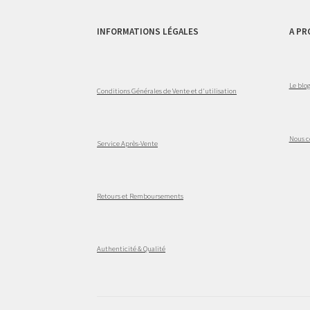
INFORMATIONS LÉGALES
A PR
Le blo
Conditions Générales de Vente et d'utilisation
Nous c
Service Après-Vente
Retours et Remboursements
Authenticité & Qualité