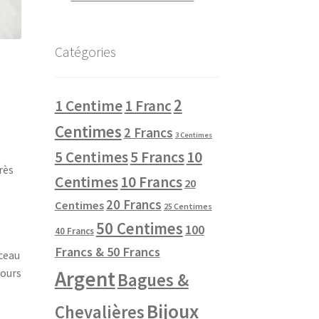
Catégories
2
1 Centime
1 Franc
Centimes
2 Francs
3 Centimes
10
5 Centimes
5 Francs
rès
Centimes
10 Francs
20
20 Francs
Centimes
25 Centimes
50 Centimes
100
40 Francs
Francs & 50 Francs
rceau
Argent
jours
Bagues &
Bijoux
Chevalières