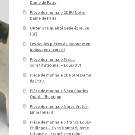
Dame de Paris
Pièce de monnaie 2€ BU Notre
Dame de Paris
Obtenir la qualité Belle épreuve
(BE)
Les seules pièces de monnaie en
polissage inversé !
Pièce de monnaie ½ écu
constitutionnel – Louis XVI
Pièce de monnaie 2€ Notre Dame
de Paris
Pièce de monnaie 5 écu Charles
Quint – Belgique
Pièce de monnaie 5 lires Victor-
Emmanuel II
Pièce de monnaie 5 francs Louis-
Philippe I – Type Domard, 2eme
retouche – tranche en relief