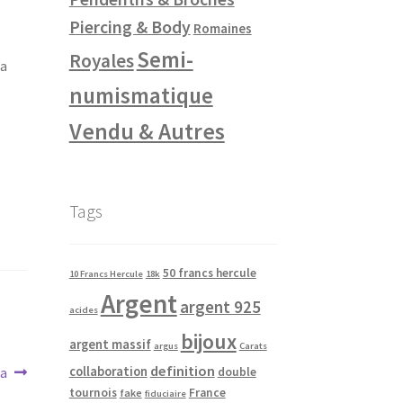
Piercing & Body
Romaines
Semi-
Royales
la
numismatique
Vendu & Autres
Tags
50 francs hercule
10 Francs Hercule
18k
Argent
argent 925
acides
bijoux
argent massif
argus
Carats
definition
collaboration
a
double
tournois
France
fake
fiduciaire