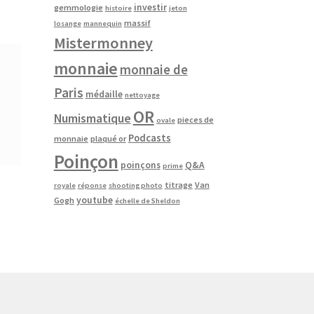
investir
gemmologie
histoire
jeton
massif
losange
mannequin
Mistermonney
monnaie
monnaie de
Paris
médaille
nettoyage
OR
Numismatique
pieces de
ovale
Podcasts
monnaie
plaqué or
Poinçon
poinçons
Q&A
prime
titrage
Van
royale
réponse
shooting photo
youtube
Gogh
échelle de Sheldon