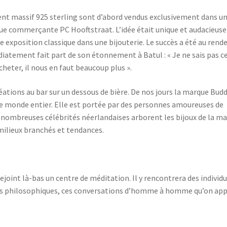
ent massif 925 sterling sont d’abord vendus exclusivement dans u
e commerçante PC Hooftstraat. L’idée était unique et audacieuse 
e exposition classique dans une bijouterie. Le succès a été au rend
diatement fait part de son étonnement à Batul : « Je ne sais pas c
cheter, il nous en faut beaucoup plus ».
éations au bar sur un dessous de bière. De nos jours la marque Bud
le monde entier. Elle est portée par des personnes amoureuses de
e nombreuses célébrités néerlandaises arborent les bijoux de la m
 milieux branchés et tendances.
ejoint là-bas un centre de méditation. Il y rencontrera des individ
ons philosophiques, ces conversations d’homme à homme qu’on app