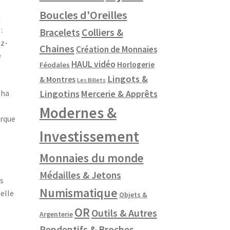
Boucles d'Oreilles
n
:
Colliers &
Bracelets
ez-
Chaines
Création de Monnaies
e
HAUL vidéo
Horlogerie
Féodales
Lingots &
& Montres
Les Billets
dha
Lingotins
Mercerie & Apprêts
Modernes &
arque
Investissement
Monnaies du monde
Médailles & Jetons
us
Numismatique
elle
Objets &
OR
Outils & Autres
Argenterie
Pendentifs & Broches