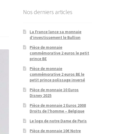
Nos derniers articles
La France lance sa monnaie
d’investissement le Bullion
Pièce de monnaie
commémorative 2 euros le petit
prince BE
Pièce de monnaie
commémorative 2 euros BE le
petit prince polissage inversé
Pièce de monnaie 10 Euros
Disney 2025
Pièce de monnaie 2 Euros 2008
Droits de l’homme – Belgique
Le logo de notre Dame de Paris
Pièce de monnaie 10€ Notre