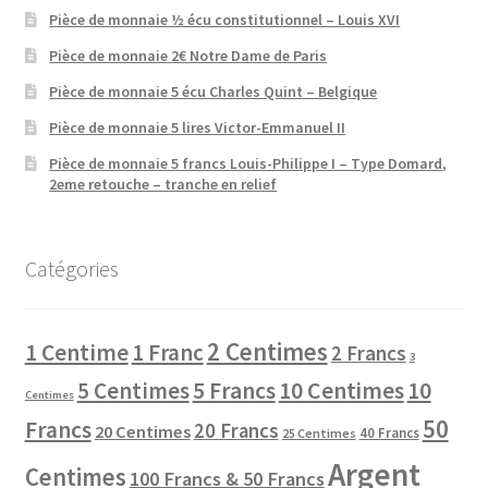
Pièce de monnaie ½ écu constitutionnel – Louis XVI
Pièce de monnaie 2€ Notre Dame de Paris
Pièce de monnaie 5 écu Charles Quint – Belgique
Pièce de monnaie 5 lires Victor-Emmanuel II
Pièce de monnaie 5 francs Louis-Philippe I – Type Domard,
2eme retouche – tranche en relief
Catégories
2 Centimes
1 Centime
1 Franc
2 Francs
3
10 Centimes
5 Centimes
5 Francs
10
Centimes
50
Francs
20 Francs
20 Centimes
40 Francs
25 Centimes
Argent
Centimes
100 Francs & 50 Francs