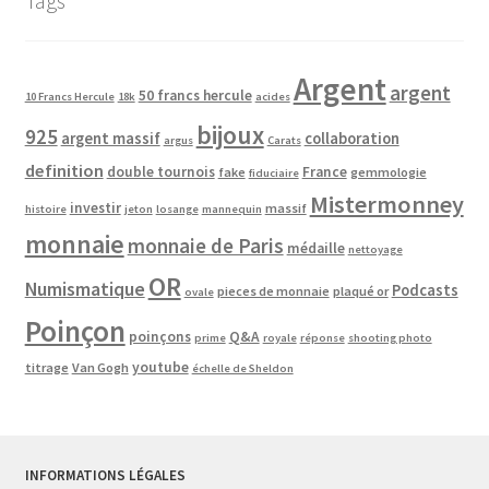
Tags
Argent
argent
50 francs hercule
10 Francs Hercule
18k
acides
bijoux
925
argent massif
collaboration
argus
Carats
definition
double tournois
France
fake
gemmologie
fiduciaire
Mistermonney
investir
massif
histoire
jeton
losange
mannequin
monnaie
monnaie de Paris
médaille
nettoyage
OR
Numismatique
Podcasts
pieces de monnaie
plaqué or
ovale
Poinçon
poinçons
Q&A
prime
royale
réponse
shooting photo
youtube
titrage
Van Gogh
échelle de Sheldon
INFORMATIONS LÉGALES