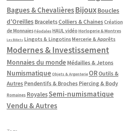
Bijoux
Bagues & Chevalières
Boucles
d'Oreilles
Colliers & Chaines
Bracelets
Création
de Monnaies
HAUL vidéo
Horlogerie & Montres
Féodales
Lingots & Lingotins
Mercerie & Apprêts
Les Billets
Modernes & Investissement
Monnaies du monde
Médailles & Jetons
Numismatique
OR
Outils &
Objets & Argenterie
Autres
Pendentifs & Broches
Piercing & Body
Semi-numismatique
Royales
Romaines
Vendu & Autres