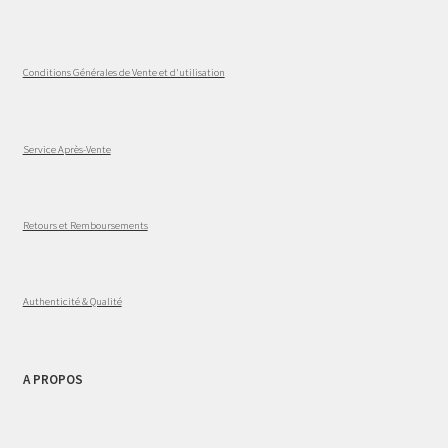
Conditions Générales de Vente et d'utilisation
Service Après-Vente
Retours et Remboursements
Authenticité & Qualité
A PROPOS