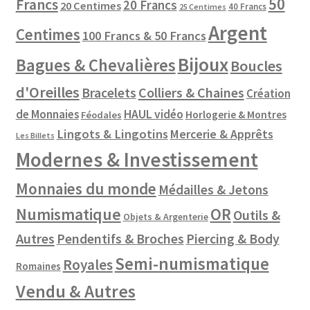
50
Francs
20 Francs
20 Centimes
40 Francs
25 Centimes
Argent
Centimes
100 Francs & 50 Francs
Bijoux
Bagues & Chevalières
Boucles
d'Oreilles
Colliers & Chaines
Bracelets
Création
de Monnaies
HAUL vidéo
Horlogerie & Montres
Féodales
Lingots & Lingotins
Mercerie & Apprêts
Les Billets
Modernes & Investissement
Monnaies du monde
Médailles & Jetons
Numismatique
OR
Outils &
Objets & Argenterie
Autres
Pendentifs & Broches
Piercing & Body
Semi-numismatique
Royales
Romaines
Vendu & Autres