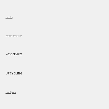
Le blog
Nous contacter
NOS SERVICES
UPCYCLING
Les Bijoux