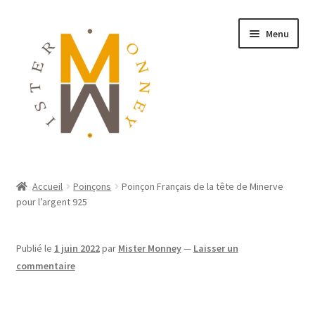
Menu
ACCUEIL
Accueil
Poinçons
Poinçon Français de la tête de Minerve
pour l’argent 925
MONNAIES
BIJOUX
Publié le
1 juin 2022
par
Mister Monney
—
Laisser un
commentaire
BLOG