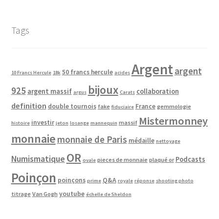
Tags
Argent
argent
50 francs hercule
10 Francs Hercule
18k
acides
bijoux
925
argent massif
collaboration
argus
Carats
definition
double tournois
France
fake
gemmologie
fiduciaire
Mistermonney
investir
massif
histoire
jeton
losange
mannequin
monnaie
monnaie de Paris
médaille
nettoyage
OR
Numismatique
Podcasts
pieces de monnaie
plaqué or
ovale
Poinçon
poinçons
Q&A
prime
royale
réponse
shooting photo
youtube
titrage
Van Gogh
échelle de Sheldon