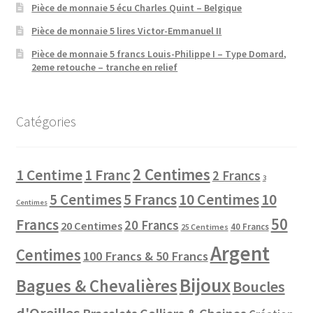
Pièce de monnaie 5 écu Charles Quint – Belgique
Pièce de monnaie 5 lires Victor-Emmanuel II
Pièce de monnaie 5 francs Louis-Philippe I – Type Domard,
2eme retouche – tranche en relief
Catégories
2 Centimes
1 Centime
1 Franc
2 Francs
3
10 Centimes
5 Centimes
5 Francs
10
Centimes
50
Francs
20 Francs
20 Centimes
40 Francs
25 Centimes
Argent
Centimes
100 Francs & 50 Francs
Bijoux
Bagues & Chevalières
Boucles
d'Oreilles