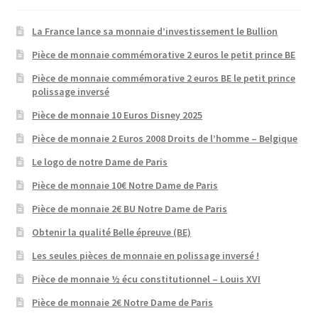
La France lance sa monnaie d’investissement le Bullion
Pièce de monnaie commémorative 2 euros le petit prince BE
Pièce de monnaie commémorative 2 euros BE le petit prince
polissage inversé
Pièce de monnaie 10 Euros Disney 2025
Pièce de monnaie 2 Euros 2008 Droits de l’homme – Belgique
Le logo de notre Dame de Paris
Pièce de monnaie 10€ Notre Dame de Paris
Pièce de monnaie 2€ BU Notre Dame de Paris
Obtenir la qualité Belle épreuve (BE)
Les seules pièces de monnaie en polissage inversé !
Pièce de monnaie ½ écu constitutionnel – Louis XVI
Pièce de monnaie 2€ Notre Dame de Paris