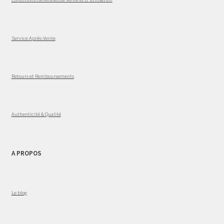
Service Après-Vente
Retours et Remboursements
Authenticité & Qualité
A PROPOS
Le blog