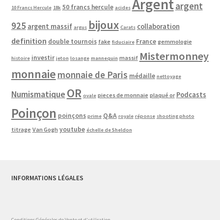
Argent
argent
50 francs hercule
10 Francs Hercule
18k
acides
bijoux
925
argent massif
collaboration
argus
Carats
definition
double tournois
France
fake
gemmologie
fiduciaire
Mistermonney
investir
massif
histoire
jeton
losange
mannequin
monnaie
monnaie de Paris
médaille
nettoyage
OR
Numismatique
Podcasts
pieces de monnaie
plaqué or
ovale
Poinçon
poinçons
Q&A
prime
royale
réponse
shooting photo
youtube
titrage
Van Gogh
échelle de Sheldon
INFORMATIONS LÉGALES
Conditions Générales de Vente et d'utilisation