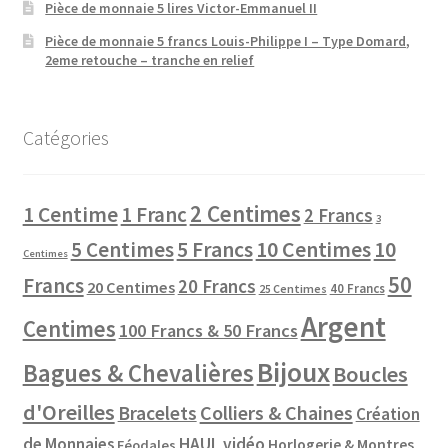
Pièce de monnaie 5 lires Victor-Emmanuel II
Pièce de monnaie 5 francs Louis-Philippe I – Type Domard,
2eme retouche – tranche en relief
Catégories
2 Centimes
1 Centime
1 Franc
2 Francs
3
10 Centimes
5 Centimes
5 Francs
10
Centimes
50
Francs
20 Francs
20 Centimes
40 Francs
25 Centimes
Argent
Centimes
100 Francs & 50 Francs
Bijoux
Bagues & Chevalières
Boucles
d'Oreilles
Colliers & Chaines
Bracelets
Création
de Monnaies
HAUL vidéo
Horlogerie & Montres
Féodales