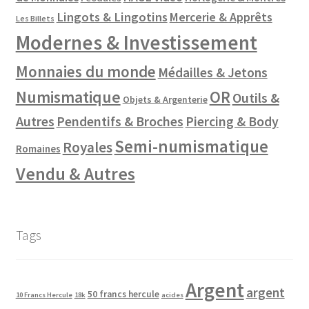
Lingots & Lingotins
Mercerie & Apprêts
Les Billets
Modernes & Investissement
Monnaies du monde
Médailles & Jetons
Numismatique
OR
Outils &
Objets & Argenterie
Autres
Pendentifs & Broches
Piercing & Body
Semi-numismatique
Royales
Romaines
Vendu & Autres
Tags
Argent
argent
50 francs hercule
10 Francs Hercule
18k
acides