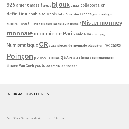
bijoux
925
argent massif
collaboration
argus
Carats
definition
double tournois
France
fake
gemmologie
fiduciaire
Mistermonney
investir
massif
histoire
jeton
losange
mannequin
monnaie
monnaie de Paris
médaille
nettoyage
OR
Numismatique
Podcasts
pieces de monnaie
plaqué or
ovale
Poinçon
poinçons
Q&A
prime
royale
réponse
shooting photo
youtube
titrage
Van Gogh
échelle de Sheldon
INFORMATIONS LÉGALES
Conditions Générales de Vente et d'utilisation