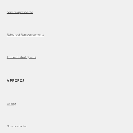
Service Après-Vente
Retours et Remboursements
Authenticité & Qualité
A PROPOS
Le blog
Nous contacter