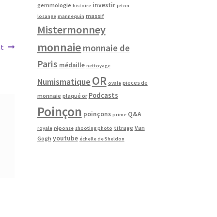
investir
gemmologie
histoire
jeton
massif
losange
mannequin
Mistermonney
monnaie
monnaie de
nt
Paris
médaille
nettoyage
OR
Numismatique
pieces de
ovale
Podcasts
monnaie
plaqué or
Poinçon
poinçons
Q&A
prime
titrage
Van
royale
réponse
shooting photo
youtube
Gogh
échelle de Sheldon