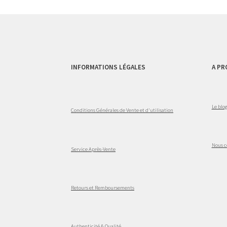
INFORMATIONS LÉGALES
A PR
Le blo
Conditions Générales de Vente et d'utilisation
Nous c
Service Après-Vente
Retours et Remboursements
Authenticité & Qualité