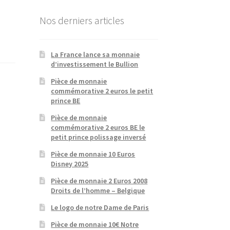
Nos derniers articles
La France lance sa monnaie
d’investissement le Bullion
Pièce de monnaie
commémorative 2 euros le petit
prince BE
Pièce de monnaie
commémorative 2 euros BE le
petit prince polissage inversé
Pièce de monnaie 10 Euros
Disney 2025
Pièce de monnaie 2 Euros 2008
Droits de l’homme – Belgique
Le logo de notre Dame de Paris
Pièce de monnaie 10€ Notre