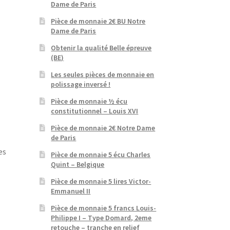
Dame de Paris
Pièce de monnaie 2€ BU Notre
Dame de Paris
Obtenir la qualité Belle épreuve
(BE)
Les seules pièces de monnaie en
polissage inversé !
Pièce de monnaie ½ écu
constitutionnel – Louis XVI
Pièce de monnaie 2€ Notre Dame
de Paris
es
Pièce de monnaie 5 écu Charles
Quint – Belgique
Pièce de monnaie 5 lires Victor-
Emmanuel II
Pièce de monnaie 5 francs Louis-
Philippe I – Type Domard, 2eme
retouche – tranche en relief