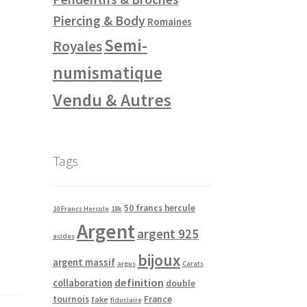
Piercing & Body
Romaines
Semi-
Royales
numismatique
Vendu & Autres
Tags
50 francs hercule
10 Francs Hercule
18k
Argent
argent 925
acides
bijoux
argent massif
argus
Carats
definition
collaboration
double
tournois
France
fake
fiduciaire