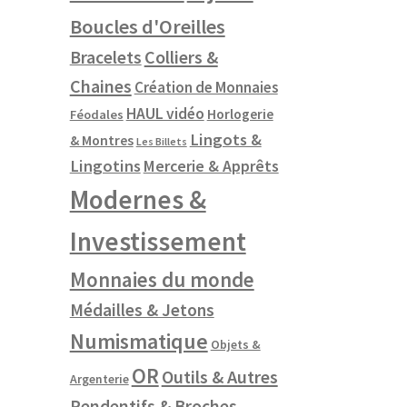
Boucles d'Oreilles
Colliers &
Bracelets
Chaines
Création de Monnaies
HAUL vidéo
Horlogerie
Féodales
Lingots &
& Montres
Les Billets
Lingotins
Mercerie & Apprêts
Modernes &
Investissement
Monnaies du monde
Médailles & Jetons
Numismatique
Objets &
OR
Outils & Autres
Argenterie
Pendentifs & Broches