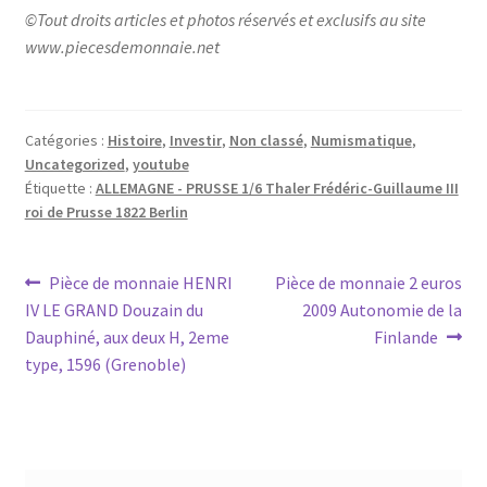
©Tout droits articles et photos réservés et exclusifs au site
www.piecesdemonnaie.net
Catégories :
Histoire
,
Investir
,
Non classé
,
Numismatique
,
Uncategorized
,
youtube
Étiquette :
ALLEMAGNE - PRUSSE 1/6 Thaler Frédéric-Guillaume III
roi de Prusse 1822 Berlin
Pièce de monnaie HENRI
Pièce de monnaie 2 euros
IV LE GRAND Douzain du
2009 Autonomie de la
Dauphiné, aux deux H, 2eme
Finlande
type, 1596 (Grenoble)