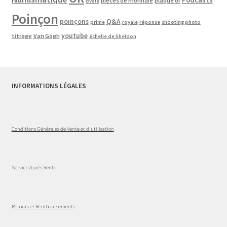
pieces de monnaie
plaqué or
ovale
Poinçon
poinçons
Q&A
prime
royale
réponse
shooting photo
youtube
titrage
Van Gogh
échelle de Sheldon
INFORMATIONS LÉGALES
Conditions Générales de Vente et d'utilisation
Service Après-Vente
Retours et Remboursements