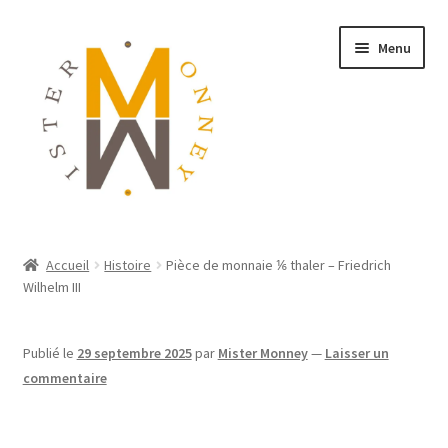
Menu
ACCUEIL
Accueil
Histoire
Pièce de monnaie ⅙ thaler – Friedrich
Wilhelm III
MONNAIES
BIJOUX
Publié le
29 septembre 2025
par
Mister Monney
—
Laisser un
commentaire
BLOG