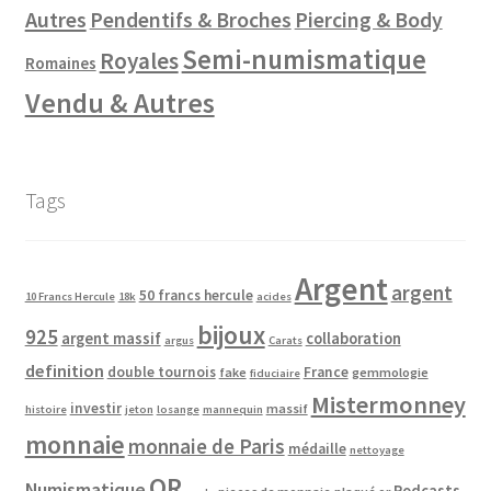
Autres
Pendentifs & Broches
Piercing & Body
Semi-numismatique
Royales
Romaines
Vendu & Autres
Tags
Argent
argent
50 francs hercule
10 Francs Hercule
18k
acides
bijoux
925
argent massif
collaboration
argus
Carats
definition
double tournois
France
fake
gemmologie
fiduciaire
Mistermonney
investir
massif
histoire
jeton
losange
mannequin
monnaie
monnaie de Paris
médaille
nettoyage
OR
Numismatique
Podcasts