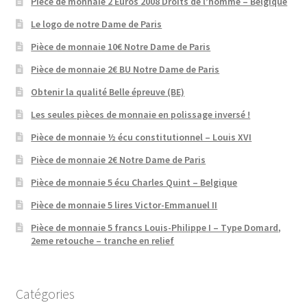
Pièce de monnaie 2 Euros 2008 Droits de l’homme – Belgique
Le logo de notre Dame de Paris
Pièce de monnaie 10€ Notre Dame de Paris
Pièce de monnaie 2€ BU Notre Dame de Paris
Obtenir la qualité Belle épreuve (BE)
Les seules pièces de monnaie en polissage inversé !
Pièce de monnaie ½ écu constitutionnel – Louis XVI
Pièce de monnaie 2€ Notre Dame de Paris
Pièce de monnaie 5 écu Charles Quint – Belgique
Pièce de monnaie 5 lires Victor-Emmanuel II
Pièce de monnaie 5 francs Louis-Philippe I – Type Domard,
2eme retouche – tranche en relief
Catégories