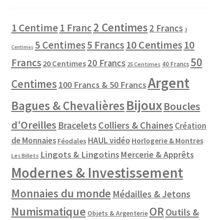
2 Centimes
1 Centime
1 Franc
2 Francs
3
10 Centimes
5 Centimes
5 Francs
10
Centimes
50
Francs
20 Francs
20 Centimes
40 Francs
25 Centimes
Argent
Centimes
100 Francs & 50 Francs
Bijoux
Bagues & Chevalières
Boucles
d'Oreilles
Colliers & Chaines
Bracelets
Création
de Monnaies
HAUL vidéo
Horlogerie & Montres
Féodales
Lingots & Lingotins
Mercerie & Apprêts
Les Billets
Modernes & Investissement
Monnaies du monde
Médailles & Jetons
Numismatique
OR
Outils &
Objets & Argenterie