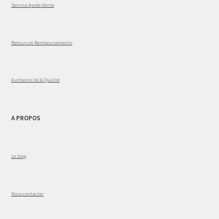
Service Après-Vente
Retours et Remboursements
Authenticité & Qualité
A PROPOS
Le blog
Nous contacter