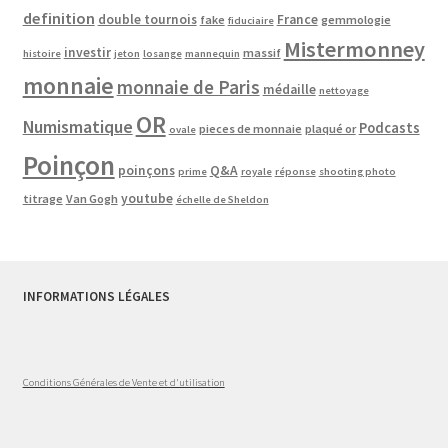
definition
double tournois
France
fake
gemmologie
fiduciaire
Mistermonney
investir
massif
histoire
jeton
losange
mannequin
monnaie
monnaie de Paris
médaille
nettoyage
OR
Numismatique
Podcasts
pieces de monnaie
plaqué or
ovale
Poinçon
poinçons
Q&A
prime
royale
réponse
shooting photo
youtube
titrage
Van Gogh
échelle de Sheldon
INFORMATIONS LÉGALES
Conditions Générales de Vente et d'utilisation