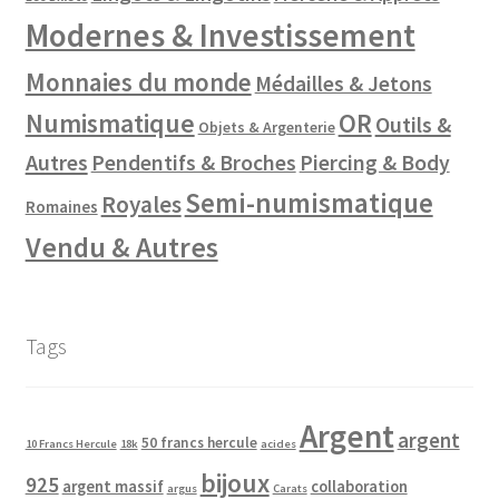
Modernes & Investissement
Monnaies du monde
Médailles & Jetons
Numismatique
OR
Outils &
Objets & Argenterie
Autres
Pendentifs & Broches
Piercing & Body
Semi-numismatique
Royales
Romaines
Vendu & Autres
Tags
Argent
argent
50 francs hercule
10 Francs Hercule
18k
acides
bijoux
925
argent massif
collaboration
argus
Carats