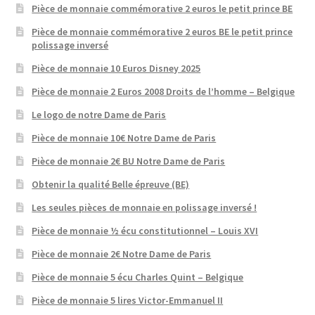
Pièce de monnaie commémorative 2 euros le petit prince BE
Pièce de monnaie commémorative 2 euros BE le petit prince
polissage inversé
Pièce de monnaie 10 Euros Disney 2025
Pièce de monnaie 2 Euros 2008 Droits de l’homme – Belgique
Le logo de notre Dame de Paris
Pièce de monnaie 10€ Notre Dame de Paris
Pièce de monnaie 2€ BU Notre Dame de Paris
Obtenir la qualité Belle épreuve (BE)
Les seules pièces de monnaie en polissage inversé !
Pièce de monnaie ½ écu constitutionnel – Louis XVI
Pièce de monnaie 2€ Notre Dame de Paris
Pièce de monnaie 5 écu Charles Quint – Belgique
Pièce de monnaie 5 lires Victor-Emmanuel II