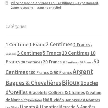
Pièce de monnaie 5 francs Louis-Philippe I – Type Domard,
2eme retouche – tranche en relief
Catégories
2 Centimes
1 Centime
1 Franc
2 Francs
3
10 Centimes
5 Centimes
5 Francs
10
Centimes
50
Francs
20 Francs
20 Centimes
40 Francs
25 Centimes
Argent
Centimes
100 Francs & 50 Francs
Bijoux
Bagues & Chevalières
Boucles
d'Oreilles
Colliers & Chaines
Bracelets
Création
de Monnaies
HAUL vidéo
Horlogerie & Montres
Féodales
Lingots & Lingotins
Mercerie & Apprêts
Les Billets