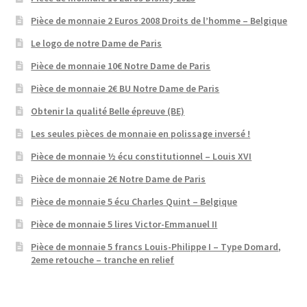
Pièce de monnaie 2 Euros 2008 Droits de l’homme – Belgique
Le logo de notre Dame de Paris
Pièce de monnaie 10€ Notre Dame de Paris
Pièce de monnaie 2€ BU Notre Dame de Paris
Obtenir la qualité Belle épreuve (BE)
Les seules pièces de monnaie en polissage inversé !
Pièce de monnaie ½ écu constitutionnel – Louis XVI
Pièce de monnaie 2€ Notre Dame de Paris
Pièce de monnaie 5 écu Charles Quint – Belgique
Pièce de monnaie 5 lires Victor-Emmanuel II
Pièce de monnaie 5 francs Louis-Philippe I – Type Domard,
2eme retouche – tranche en relief