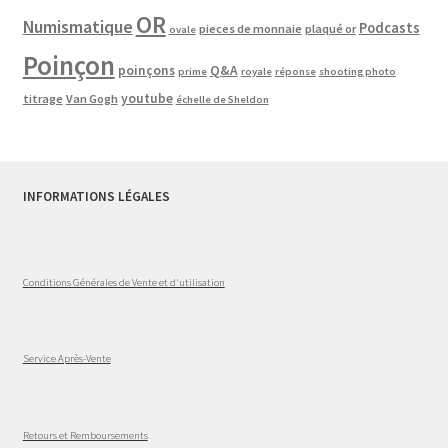
OR
Numismatique
Podcasts
pieces de monnaie
plaqué or
ovale
Poinçon
poinçons
Q&A
prime
royale
réponse
shooting photo
youtube
titrage
Van Gogh
échelle de Sheldon
INFORMATIONS LÉGALES
Conditions Générales de Vente et d'utilisation
Service Après-Vente
Retours et Remboursements