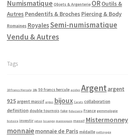
Numismatique
OR
Outils &
Objets & Argenterie
Autres
Pendentifs & Broches
Piercing & Body
Semi-numismatique
Royales
Romaines
Vendu & Autres
Tags
Argent
argent
50 francs hercule
10 Francs Hercule
18k
acides
bijoux
925
argent massif
collaboration
argus
Carats
definition
double tournois
France
fake
gemmologie
fiduciaire
Mistermonney
investir
massif
histoire
jeton
losange
mannequin
monnaie
monnaie de Paris
médaille
nettoyage