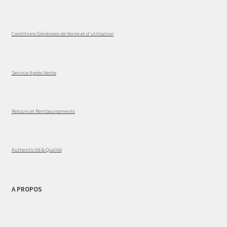
Conditions Générales de Vente et d'utilisation
Service Après-Vente
Retours et Remboursements
Authenticité & Qualité
A PROPOS