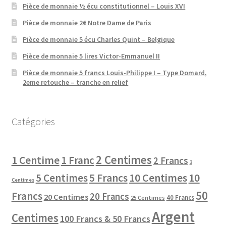
Pièce de monnaie ½ écu constitutionnel – Louis XVI
Pièce de monnaie 2€ Notre Dame de Paris
Pièce de monnaie 5 écu Charles Quint – Belgique
Pièce de monnaie 5 lires Victor-Emmanuel II
Pièce de monnaie 5 francs Louis-Philippe I – Type Domard,
2eme retouche – tranche en relief
Catégories
2 Centimes
1 Centime
1 Franc
2 Francs
3
10 Centimes
5 Centimes
5 Francs
10
Centimes
50
Francs
20 Francs
20 Centimes
40 Francs
25 Centimes
Argent
Centimes
100 Francs & 50 Francs