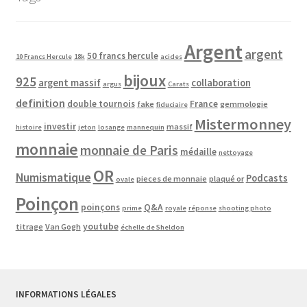
Argent
argent
50 francs hercule
10 Francs Hercule
18k
acides
bijoux
925
argent massif
collaboration
argus
Carats
definition
double tournois
France
fake
gemmologie
fiduciaire
Mistermonney
investir
massif
histoire
jeton
losange
mannequin
monnaie
monnaie de Paris
médaille
nettoyage
OR
Numismatique
Podcasts
pieces de monnaie
plaqué or
ovale
Poinçon
poinçons
Q&A
prime
royale
réponse
shooting photo
youtube
titrage
Van Gogh
échelle de Sheldon
INFORMATIONS LÉGALES