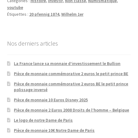
Catégories :
Histoire
,
Investir
,
Non classé
,
Numismatique
,
youtube
Étiquettes :
20 pfennig 1874
,
Wilhelm 1er
Nos derniers articles
La France lance sa monnaie d’investissement le Bullion
Pièce de monnaie commémorative 2 euros le petit prince BE
Pièce de monnaie commémorative 2 euros BE le petit prince
polissage inversé
Pièce de monnaie 10 Euros Disney 2025
Pièce de monnaie 2 Euros 2008 Droits de l’homme – Belgique
Le logo de notre Dame de Paris
Pièce de monnaie 10€ Notre Dame de Paris