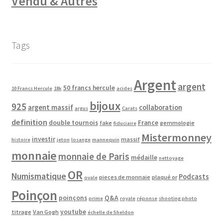
Vendu & Autres
Tags
Argent
argent
50 francs hercule
10 Francs Hercule
18k
acides
bijoux
925
argent massif
collaboration
argus
Carats
definition
double tournois
France
fake
gemmologie
fiduciaire
Mistermonney
investir
massif
histoire
jeton
losange
mannequin
monnaie
monnaie de Paris
médaille
nettoyage
OR
Numismatique
Podcasts
pieces de monnaie
plaqué or
ovale
Poinçon
poinçons
Q&A
prime
royale
réponse
shooting photo
youtube
titrage
Van Gogh
échelle de Sheldon