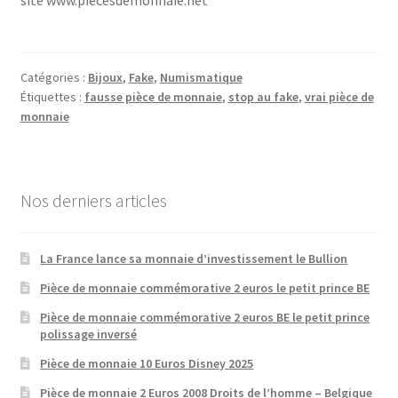
site www.piecesdemonnaie.net
Catégories :
Bijoux
,
Fake
,
Numismatique
Étiquettes :
fausse pièce de monnaie
,
stop au fake
,
vrai pièce de
monnaie
Nos derniers articles
La France lance sa monnaie d’investissement le Bullion
Pièce de monnaie commémorative 2 euros le petit prince BE
Pièce de monnaie commémorative 2 euros BE le petit prince
polissage inversé
Pièce de monnaie 10 Euros Disney 2025
Pièce de monnaie 2 Euros 2008 Droits de l’homme – Belgique