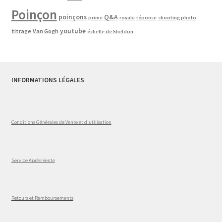
Poinçon
poinçons
Q&A
prime
royale
réponse
shooting photo
youtube
titrage
Van Gogh
échelle de Sheldon
INFORMATIONS LÉGALES
Conditions Générales de Vente et d'utilisation
Service Après-Vente
Retours et Remboursements