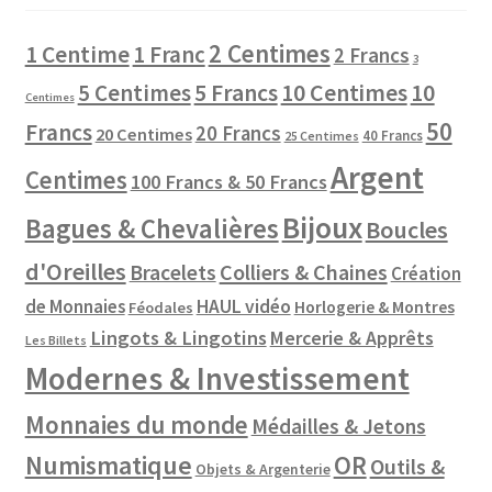
2 Centimes
1 Centime
1 Franc
2 Francs
3
10 Centimes
5 Centimes
5 Francs
10
Centimes
50
Francs
20 Francs
20 Centimes
40 Francs
25 Centimes
Argent
Centimes
100 Francs & 50 Francs
Bijoux
Bagues & Chevalières
Boucles
d'Oreilles
Colliers & Chaines
Bracelets
Création
de Monnaies
HAUL vidéo
Horlogerie & Montres
Féodales
Lingots & Lingotins
Mercerie & Apprêts
Les Billets
Modernes & Investissement
Monnaies du monde
Médailles & Jetons
Numismatique
OR
Outils &
Objets & Argenterie