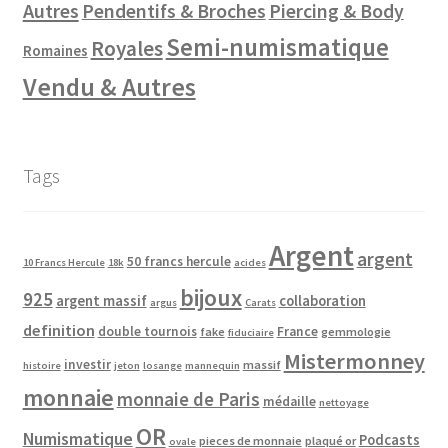
Autres
Pendentifs & Broches
Piercing & Body
Semi-numismatique
Royales
Romaines
Vendu & Autres
Tags
Argent
argent
50 francs hercule
10 Francs Hercule
18k
acides
bijoux
925
argent massif
collaboration
argus
Carats
definition
double tournois
France
fake
gemmologie
fiduciaire
Mistermonney
investir
massif
histoire
jeton
losange
mannequin
monnaie
monnaie de Paris
médaille
nettoyage
OR
Numismatique
Podcasts
pieces de monnaie
plaqué or
ovale