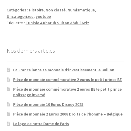
Catégories :
Histoire
,
Non classé
,
Numismatique
,
Uncategorized
,
youtube
Étiquette :
Tunisie 4 Kharub Sultan Abdul Aziz
Nos derniers articles
La France lance sa monnaie d’investissement le Bullion
Pièce de monnaie commémorative 2 euros le petit prince BE
Pièce de monnaie commémorative 2 euros BE le petit prince
polissage inversé
Pièce de monnaie 10 Euros Disney 2025
Pièce de monnaie 2 Euros 2008 Droits de l’homme – Belgique
Le logo de notre Dame de Paris