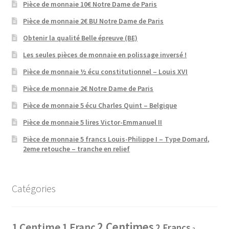
Pièce de monnaie 10€ Notre Dame de Paris
Pièce de monnaie 2€ BU Notre Dame de Paris
Obtenir la qualité Belle épreuve (BE)
Les seules pièces de monnaie en polissage inversé !
Pièce de monnaie ½ écu constitutionnel – Louis XVI
Pièce de monnaie 2€ Notre Dame de Paris
Pièce de monnaie 5 écu Charles Quint – Belgique
Pièce de monnaie 5 lires Victor-Emmanuel II
Pièce de monnaie 5 francs Louis-Philippe I – Type Domard,
2eme retouche – tranche en relief
Catégories
2 Centimes
1 Centime
1 Franc
2 Francs