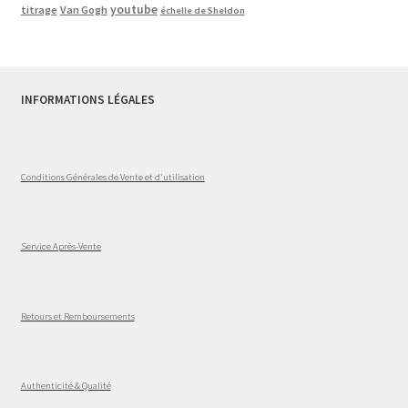
youtube
titrage
Van Gogh
échelle de Sheldon
INFORMATIONS LÉGALES
Conditions Générales de Vente et d'utilisation
Service Après-Vente
Retours et Remboursements
Authenticité & Qualité