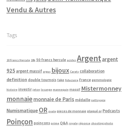
Vendu & Autres
Tags
Argent
argent
50 francs hercule
10 Francs Hercule
18k
acides
bijoux
925
argent massif
collaboration
argus
Carats
definition
double tournois
France
fake
gemmologie
fiduciaire
Mistermonney
investir
massif
histoire
jeton
losange
mannequin
monnaie
monnaie de Paris
médaille
nettoyage
OR
Numismatique
Podcasts
pieces de monnaie
plaqué or
ovale
Poinçon
poinçons
Q&A
prime
royale
réponse
shooting photo