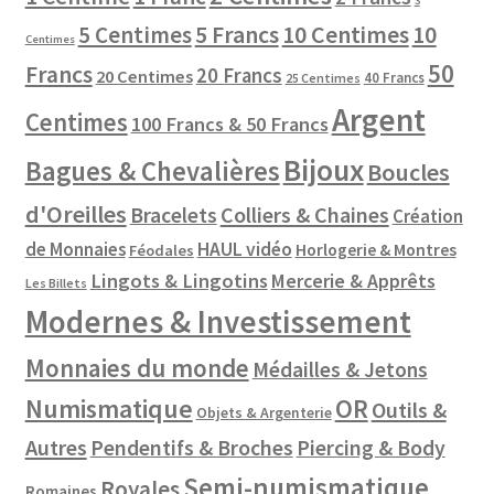
3
10 Centimes
5 Centimes
5 Francs
10
Centimes
50
Francs
20 Francs
20 Centimes
40 Francs
25 Centimes
Argent
Centimes
100 Francs & 50 Francs
Bijoux
Bagues & Chevalières
Boucles
d'Oreilles
Colliers & Chaines
Bracelets
Création
de Monnaies
HAUL vidéo
Horlogerie & Montres
Féodales
Lingots & Lingotins
Mercerie & Apprêts
Les Billets
Modernes & Investissement
Monnaies du monde
Médailles & Jetons
Numismatique
OR
Outils &
Objets & Argenterie
Autres
Pendentifs & Broches
Piercing & Body
Semi-numismatique
Royales
Romaines