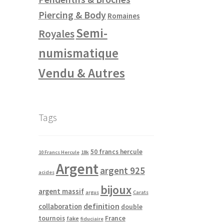
Piercing & Body
Romaines
Semi-
Royales
numismatique
Vendu & Autres
Tags
50 francs hercule
10 Francs Hercule
18k
Argent
argent 925
acides
bijoux
argent massif
argus
Carats
definition
collaboration
double
tournois
France
fake
fiduciaire