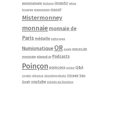
investir
gemmologie
histoire
jeton
massif
losange
mannequin
Mistermonney
monnaie
monnaie de
Paris
médaille
nettoyage
OR
Numismatique
pieces de
ovale
Podcasts
monnaie
plaqué or
Poinçon
poinçons
Q&A
prime
titrage
Van
royale
réponse
shooting photo
youtube
Gogh
échelle de Sheldon