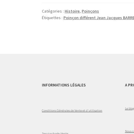
Catégories :
Histoire
,
Poinçons
Étiquettes :
Poinçon différent Jean Jacques BARR
INFORMATIONS LÉGALES
A PR
Le blo
Conditions Générales de Vente et d'utilisation
Nous c
Service Après-Vente