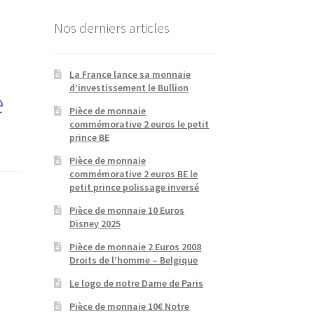
Nos derniers articles
La France lance sa monnaie
d’investissement le Bullion
e
Pièce de monnaie
commémorative 2 euros le petit
prince BE
Pièce de monnaie
commémorative 2 euros BE le
petit prince polissage inversé
Pièce de monnaie 10 Euros
Disney 2025
Pièce de monnaie 2 Euros 2008
Droits de l’homme – Belgique
Le logo de notre Dame de Paris
Pièce de monnaie 10€ Notre