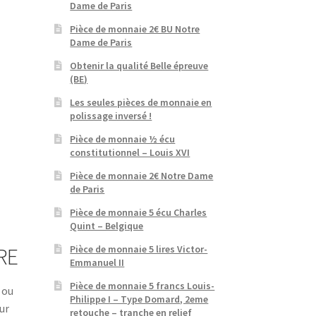
Dame de Paris
Pièce de monnaie 2€ BU Notre
Dame de Paris
Obtenir la qualité Belle épreuve
(BE)
Les seules pièces de monnaie en
polissage inversé !
Pièce de monnaie ½ écu
constitutionnel – Louis XVI
Pièce de monnaie 2€ Notre Dame
de Paris
Pièce de monnaie 5 écu Charles
Quint – Belgique
Pièce de monnaie 5 lires Victor-
RE
Emmanuel II
Pièce de monnaie 5 francs Louis-
 ou
Philippe I – Type Domard, 2eme
ur
retouche – tranche en relief