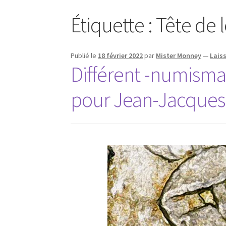
Étiquette :
Tête de 
Publié le
18 février 2022
par
Mister Monney
—
Lais
Différent -numismat
pour Jean-Jacque