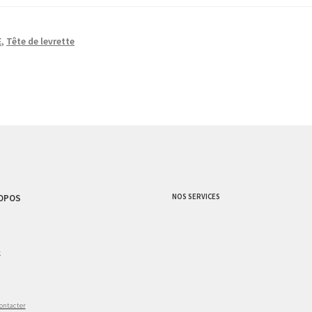
E
,
Tête de levrette
NOS SERVICES
OPOS
g
ontacter