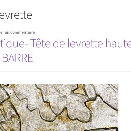
levrette
ser un commentaire
ique- Tête de levrette haut
s BARRE