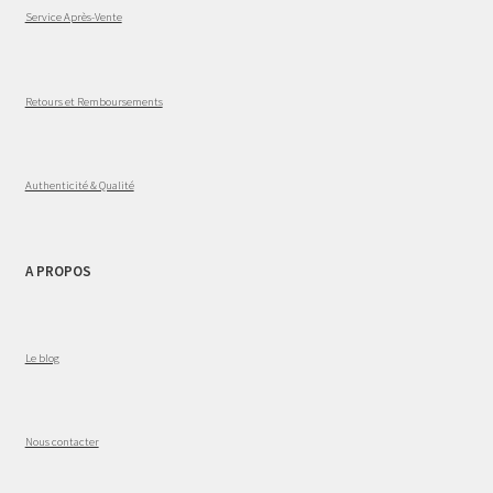
Service Après-Vente
Retours et Remboursements
Authenticité & Qualité
A PROPOS
Le blog
Nous contacter