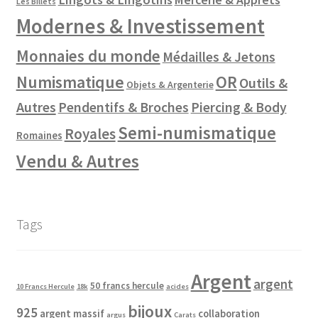
Les Billets
Modernes & Investissement
Monnaies du monde
Médailles & Jetons
Numismatique
OR
Outils &
Objets & Argenterie
Autres
Pendentifs & Broches
Piercing & Body
Semi-numismatique
Royales
Romaines
Vendu & Autres
Tags
Argent
argent
50 francs hercule
10 Francs Hercule
18k
acides
bijoux
925
argent massif
collaboration
argus
Carats