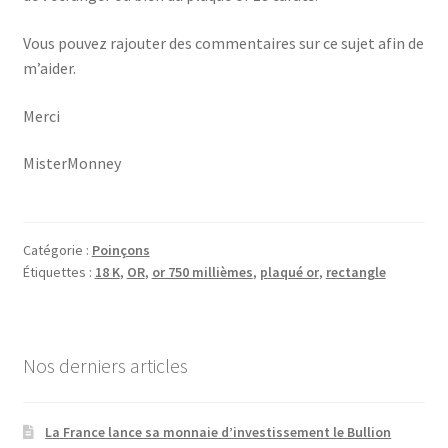
Vous pouvez rajouter des commentaires sur ce sujet afin de
m’aider.
Merci
MisterMonney
Catégorie :
Poinçons
Étiquettes :
18 K
,
OR
,
or 750 millièmes
,
plaqué or
,
rectangle
Nos derniers articles
La France lance sa monnaie d’investissement le Bullion