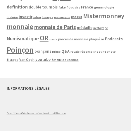
definition
double tournois
France
fake
gemmologie
fiduciaire
Mistermonney
investir
massif
histoire
jeton
losange
mannequin
monnaie
monnaie de Paris
médaille
nettoyage
OR
Numismatique
Podcasts
pieces de monnaie
plaqué or
ovale
Poinçon
poinçons
Q&A
prime
royale
réponse
shooting photo
youtube
titrage
Van Gogh
échelle de Sheldon
INFORMATIONS LÉGALES
Conditions Générales de Vente et d'utilisation