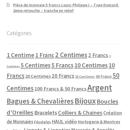
Pièce de monnaie 5 francs Louis-Philippe I – Type Domard,
2eme retouche – tranche en relief
Catégories
2 Centimes
1 Centime
1 Franc
2 Francs
3
10 Centimes
5 Centimes
5 Francs
10
Centimes
50
Francs
20 Francs
20 Centimes
40 Francs
25 Centimes
Argent
Centimes
100 Francs & 50 Francs
Bijoux
Bagues & Chevalières
Boucles
d'Oreilles
Colliers & Chaines
Bracelets
Création
de Monnaies
HAUL vidéo
Horlogerie & Montres
Féodales
Lingots & Lingotins
Mercerie & Apprêts