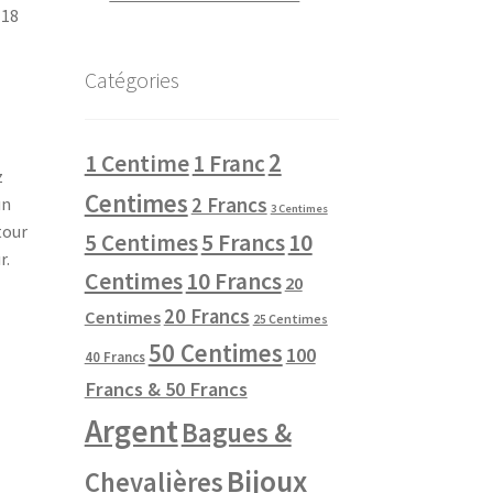
 18
Catégories
2
1 Centime
1 Franc
z
Centimes
2 Francs
un
3 Centimes
tour
10
5 Centimes
5 Francs
r.
Centimes
10 Francs
20
20 Francs
Centimes
25 Centimes
50 Centimes
100
40 Francs
Francs & 50 Francs
Argent
Bagues &
Bijoux
Chevalières