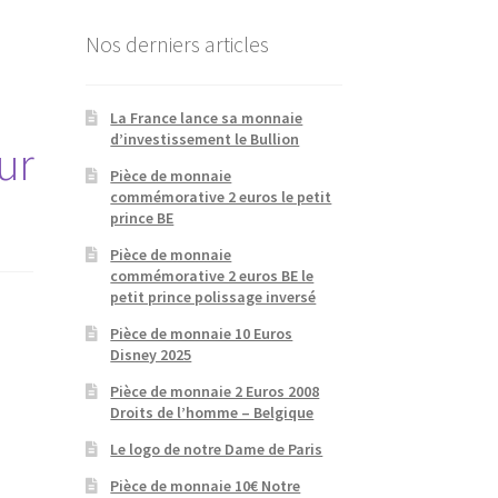
Nos derniers articles
La France lance sa monnaie
d’investissement le Bullion
ur
Pièce de monnaie
commémorative 2 euros le petit
prince BE
Pièce de monnaie
commémorative 2 euros BE le
petit prince polissage inversé
Pièce de monnaie 10 Euros
Disney 2025
Pièce de monnaie 2 Euros 2008
Droits de l’homme – Belgique
Le logo de notre Dame de Paris
Pièce de monnaie 10€ Notre