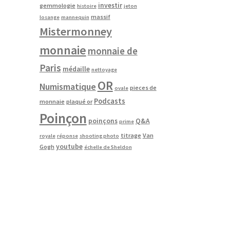
investir
gemmologie
histoire
jeton
massif
losange
mannequin
Mistermonney
monnaie
monnaie de
Paris
médaille
nettoyage
OR
Numismatique
pieces de
ovale
Podcasts
monnaie
plaqué or
Poinçon
poinçons
Q&A
prime
titrage
Van
royale
réponse
shooting photo
youtube
Gogh
échelle de Sheldon