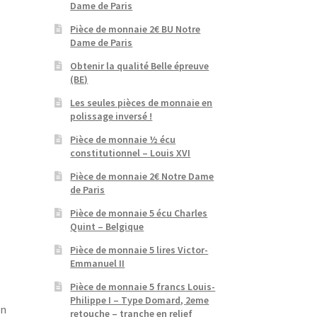
Dame de Paris
Pièce de monnaie 2€ BU Notre
Dame de Paris
Obtenir la qualité Belle épreuve
(BE)
Les seules pièces de monnaie en
polissage inversé !
Pièce de monnaie ½ écu
constitutionnel – Louis XVI
Pièce de monnaie 2€ Notre Dame
de Paris
Pièce de monnaie 5 écu Charles
Quint – Belgique
Pièce de monnaie 5 lires Victor-
Emmanuel II
Pièce de monnaie 5 francs Louis-
Philippe I – Type Domard, 2eme
on
retouche – tranche en relief