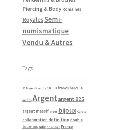
Piercing & Body
Romaines
Semi-
Royales
numismatique
Vendu & Autres
Tags
50 francs hercule
10 Francs Hercule
18k
Argent
argent 925
acides
bijoux
argent massif
argus
Carats
definition
collaboration
double
tournois
France
fake
fiduciaire