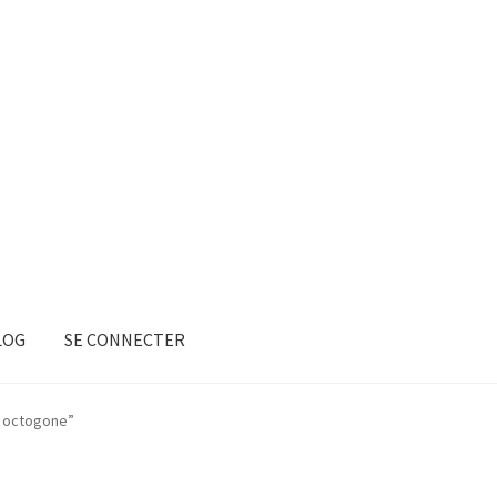
LOG
SE CONNECTER
 1 octogone”