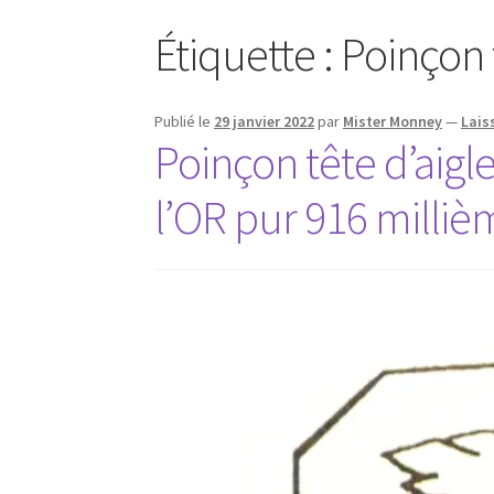
Étiquette :
Poinçon 
Publié le
29 janvier 2022
par
Mister Monney
—
Lais
Poinçon tête d’aigl
l’OR pur 916 milliè