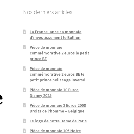
Nos derniers articles
La France lance sa monnaie
d’investissement le Bullion
Pièce de monnaie
commémorative 2 euros le petit
prince BE
Pièce de monnaie
commémorative 2 euros BE le
petit prince polissage inversé
Pièce de monnaie 10 Euros
Disney 2025
Pièce de monnaie 2 Euros 2008
Droits de l’homme – Belgique
Le logo de notre Dame de Paris
Pièce de monnaie 10€ Notre