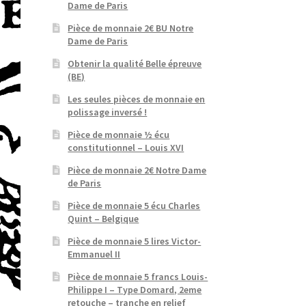
Dame de Paris
Pièce de monnaie 2€ BU Notre
Dame de Paris
Obtenir la qualité Belle épreuve
(BE)
Les seules pièces de monnaie en
polissage inversé !
Pièce de monnaie ½ écu
constitutionnel – Louis XVI
Pièce de monnaie 2€ Notre Dame
de Paris
Pièce de monnaie 5 écu Charles
Quint – Belgique
Pièce de monnaie 5 lires Victor-
Emmanuel II
Pièce de monnaie 5 francs Louis-
Philippe I – Type Domard, 2eme
retouche – tranche en relief