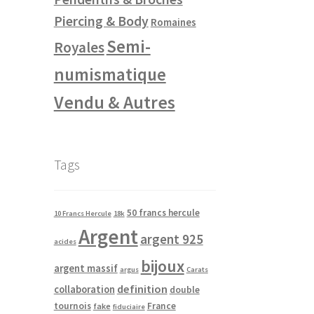
Piercing & Body
Romaines
Semi-
Royales
numismatique
Vendu & Autres
Tags
50 francs hercule
10 Francs Hercule
18k
Argent
argent 925
acides
bijoux
argent massif
argus
Carats
definition
collaboration
double
tournois
France
fake
fiduciaire