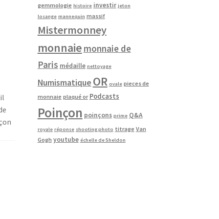
investir
gemmologie
histoire
jeton
massif
losange
mannequin
Mistermonney
monnaie
monnaie de
Paris
médaille
nettoyage
OR
Numismatique
pieces de
ovale
Podcasts
il
monnaie
plaqué or
Poinçon
de
poinçons
Q&A
prime
nçon
titrage
Van
royale
réponse
shooting photo
youtube
Gogh
échelle de Sheldon