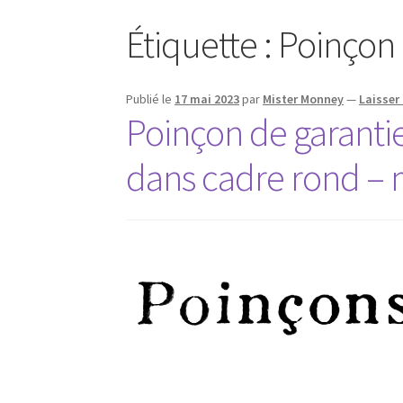
Étiquette :
Poinçon
Publié le
17 mai 2023
par
Mister Monney
—
Laisser
Poinçon de garantie
dans cadre rond – 