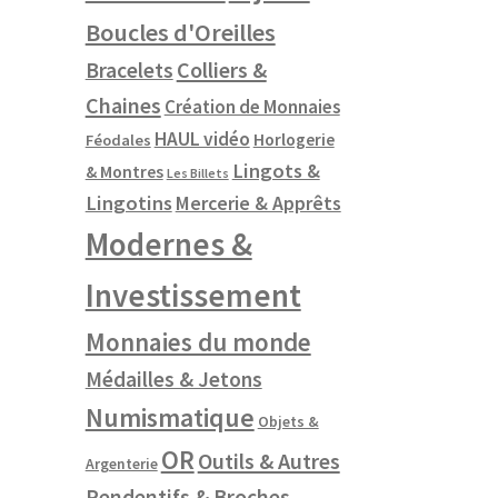
Boucles d'Oreilles
Colliers &
Bracelets
Chaines
Création de Monnaies
HAUL vidéo
Horlogerie
Féodales
Lingots &
& Montres
Les Billets
Lingotins
Mercerie & Apprêts
Modernes &
Investissement
Monnaies du monde
Médailles & Jetons
Numismatique
Objets &
OR
Outils & Autres
Argenterie
Pendentifs & Broches