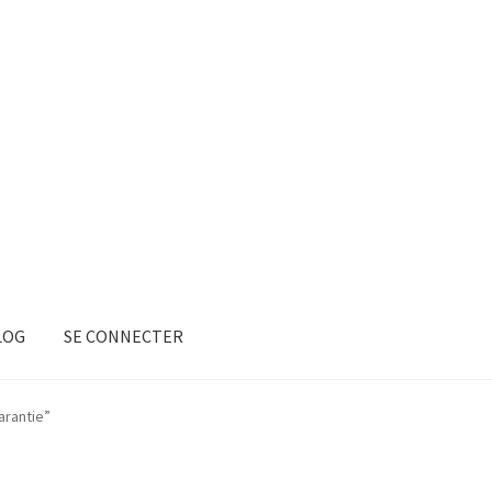
LOG
SE CONNECTER
arantie”