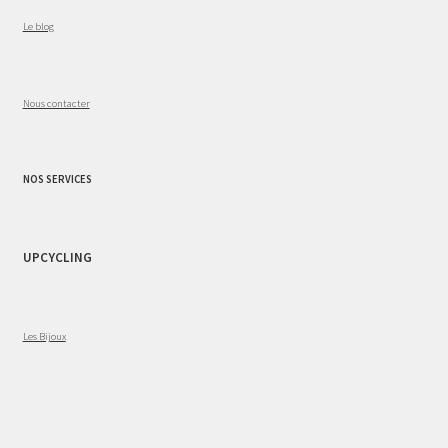
Le blog
Nous contacter
NOS SERVICES
UPCYCLING
Les Bijoux