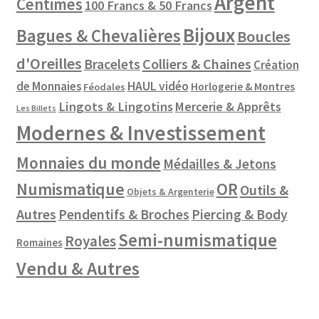
Argent
Centimes
100 Francs & 50 Francs
Bijoux
Bagues & Chevalières
Boucles
d'Oreilles
Colliers & Chaines
Bracelets
Création
de Monnaies
HAUL vidéo
Horlogerie & Montres
Féodales
Lingots & Lingotins
Mercerie & Apprêts
Les Billets
Modernes & Investissement
Monnaies du monde
Médailles & Jetons
Numismatique
OR
Outils &
Objets & Argenterie
Autres
Pendentifs & Broches
Piercing & Body
Semi-numismatique
Royales
Romaines
Vendu & Autres