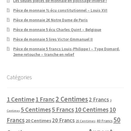
Les seules pièces de monnaie en polissage inversé !
Pièce de monnaie ½ écu constitutionnel – Louis XVI
Pièce de monnaie 2€ Notre Dame de Paris
Pièce de monnaie 5 écu Charles Quint – Belgique
Pièce de monnaie 5 lires Victor-Emmanuel II
Pièce de monnaie 5 francs Louis-Philippe I – Type Domard,
2eme retouche – tranche en relief
Catégories
2 Centimes
1 Centime
1 Franc
2 Francs
3
10 Centimes
5 Centimes
5 Francs
10
Centimes
50
Francs
20 Francs
20 Centimes
40 Francs
25 Centimes