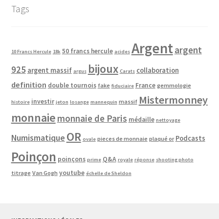
Tags
Argent
argent
50 francs hercule
10 Francs Hercule
18k
acides
bijoux
925
argent massif
collaboration
argus
Carats
definition
double tournois
France
fake
gemmologie
fiduciaire
Mistermonney
investir
massif
histoire
jeton
losange
mannequin
monnaie
monnaie de Paris
médaille
nettoyage
OR
Numismatique
Podcasts
pieces de monnaie
plaqué or
ovale
Poinçon
poinçons
Q&A
prime
royale
réponse
shooting photo
youtube
titrage
Van Gogh
échelle de Sheldon