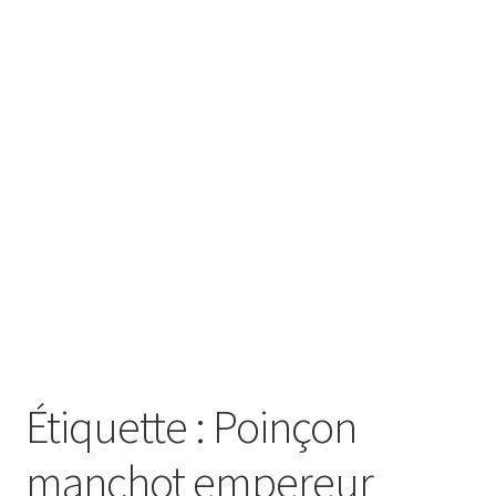
SE CONNECTER
Étiquette :
Poinçon
manchot empereur