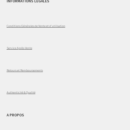
INFORMATIONS LÉGALES
Conditions Générales de Vente et d'utilisation
Service Après-Vente
Retours et Remboursements
Authenticité & Qualité
A PROPOS