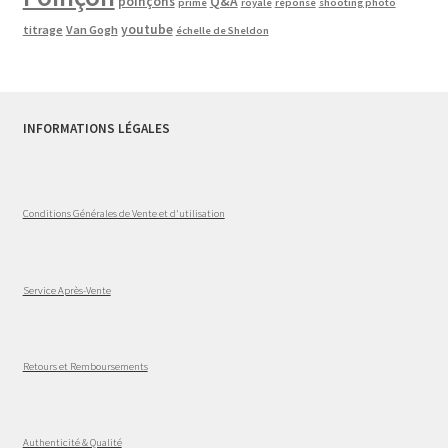
poinçons
Q&A
prime
royale
réponse
shooting photo
youtube
titrage
Van Gogh
échelle de Sheldon
INFORMATIONS LÉGALES
Conditions Générales de Vente et d'utilisation
Service Après-Vente
Retours et Remboursements
Authenticité & Qualité