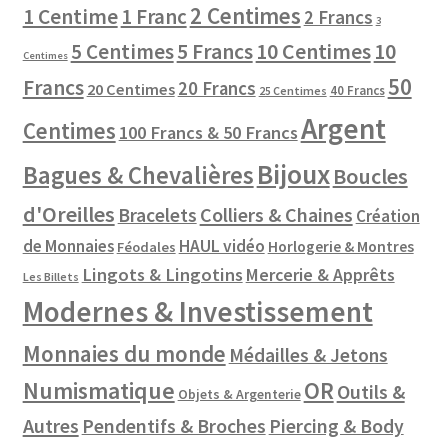
2 Centimes
1 Centime
1 Franc
2 Francs
3
10 Centimes
5 Centimes
5 Francs
10
Centimes
50
Francs
20 Francs
20 Centimes
40 Francs
25 Centimes
Argent
Centimes
100 Francs & 50 Francs
Bijoux
Bagues & Chevalières
Boucles
d'Oreilles
Colliers & Chaines
Bracelets
Création
de Monnaies
HAUL vidéo
Horlogerie & Montres
Féodales
Lingots & Lingotins
Mercerie & Apprêts
Les Billets
Modernes & Investissement
Monnaies du monde
Médailles & Jetons
Numismatique
OR
Outils &
Objets & Argenterie
Autres
Pendentifs & Broches
Piercing & Body