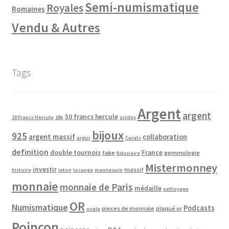
Semi-numismatique
Royales
Romaines
Vendu & Autres
Tags
Argent
argent
50 francs hercule
10 Francs Hercule
18k
acides
bijoux
925
argent massif
collaboration
argus
Carats
definition
double tournois
France
fake
gemmologie
fiduciaire
Mistermonney
investir
massif
histoire
jeton
losange
mannequin
monnaie
monnaie de Paris
médaille
nettoyage
OR
Numismatique
Podcasts
pieces de monnaie
plaqué or
ovale
Poinçon