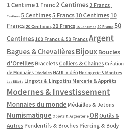
2 Centimes
1 Centime
1 Franc
2 Francs
3
10 Centimes
5 Centimes
5 Francs
10
Centimes
50
Francs
20 Francs
20 Centimes
40 Francs
25 Centimes
Argent
Centimes
100 Francs & 50 Francs
Bijoux
Bagues & Chevalières
Boucles
d'Oreilles
Colliers & Chaines
Bracelets
Création
de Monnaies
HAUL vidéo
Horlogerie & Montres
Féodales
Lingots & Lingotins
Mercerie & Apprêts
Les Billets
Modernes & Investissement
Monnaies du monde
Médailles & Jetons
Numismatique
OR
Outils &
Objets & Argenterie
Autres
Pendentifs & Broches
Piercing & Body