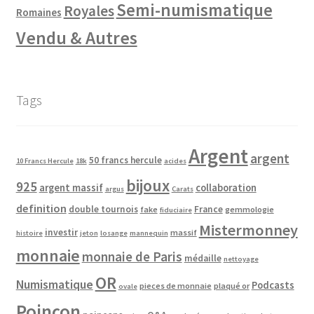
Semi-numismatique
Royales
Romaines
Vendu & Autres
Tags
Argent
argent
50 francs hercule
10 Francs Hercule
18k
acides
bijoux
925
argent massif
collaboration
argus
Carats
definition
double tournois
France
fake
gemmologie
fiduciaire
Mistermonney
investir
massif
histoire
jeton
losange
mannequin
monnaie
monnaie de Paris
médaille
nettoyage
OR
Numismatique
Podcasts
pieces de monnaie
plaqué or
ovale
Poinçon