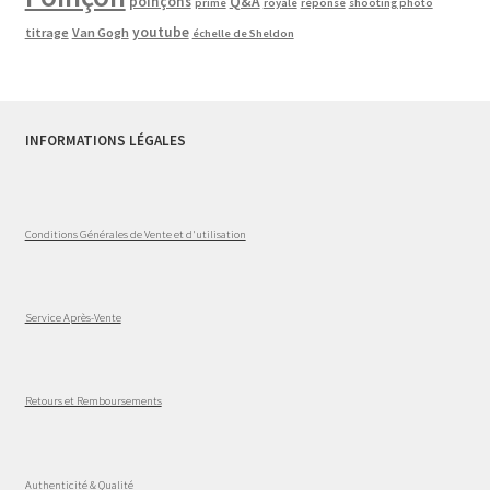
poinçons
Q&A
prime
royale
réponse
shooting photo
youtube
titrage
Van Gogh
échelle de Sheldon
INFORMATIONS LÉGALES
Conditions Générales de Vente et d'utilisation
Service Après-Vente
Retours et Remboursements
Authenticité & Qualité