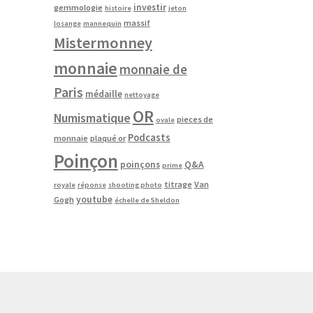
investir
gemmologie
histoire
jeton
massif
losange
mannequin
Mistermonney
monnaie
monnaie de
Paris
médaille
nettoyage
OR
Numismatique
pieces de
ovale
Podcasts
monnaie
plaqué or
Poinçon
poinçons
Q&A
prime
titrage
Van
royale
réponse
shooting photo
youtube
Gogh
échelle de Sheldon