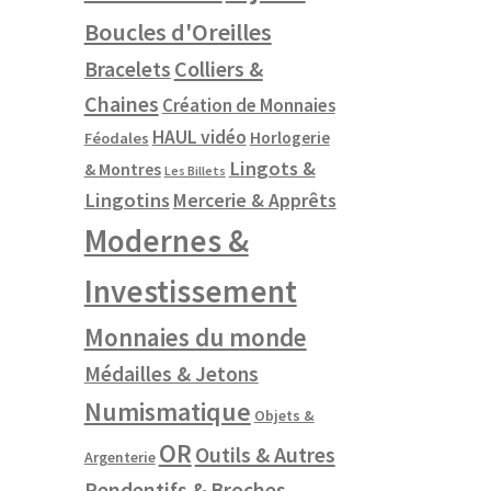
Boucles d'Oreilles
Colliers &
Bracelets
Chaines
Création de Monnaies
HAUL vidéo
Horlogerie
Féodales
Lingots &
& Montres
Les Billets
Lingotins
Mercerie & Apprêts
Modernes &
Investissement
Monnaies du monde
Médailles & Jetons
Numismatique
Objets &
OR
Outils & Autres
Argenterie
Pendentifs & Broches