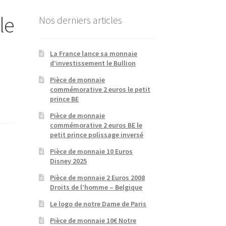
le
Nos derniers articles
La France lance sa monnaie
d’investissement le Bullion
Pièce de monnaie
commémorative 2 euros le petit
prince BE
Pièce de monnaie
commémorative 2 euros BE le
petit prince polissage inversé
Pièce de monnaie 10 Euros
Disney 2025
Pièce de monnaie 2 Euros 2008
Droits de l’homme – Belgique
Le logo de notre Dame de Paris
Pièce de monnaie 10€ Notre