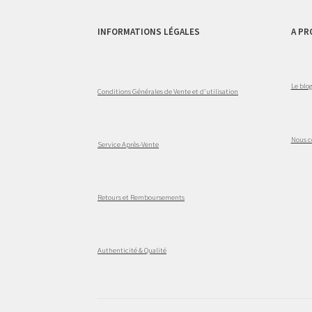
INFORMATIONS LÉGALES
A PR
Le blo
Conditions Générales de Vente et d'utilisation
Nous c
Service Après-Vente
Retours et Remboursements
Authenticité & Qualité