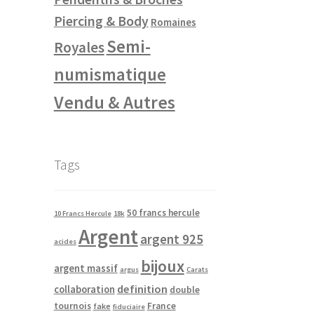
Piercing & Body
Romaines
Semi-
Royales
numismatique
Vendu & Autres
Tags
50 francs hercule
10 Francs Hercule
18k
Argent
argent 925
acides
bijoux
argent massif
argus
Carats
definition
collaboration
double
tournois
France
fake
fiduciaire