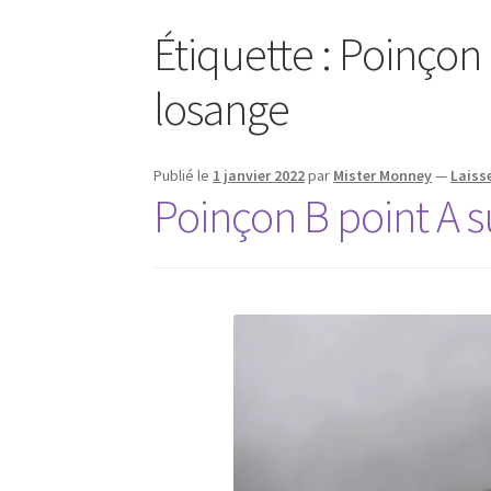
Étiquette :
Poinçon 
losange
Publié le
1 janvier 2022
par
Mister Monney
—
Laiss
Poinçon B point A s