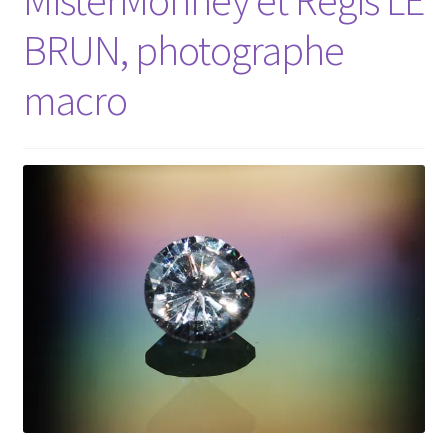
MisterMonney et Régis LE
BRUN, photographe
macro