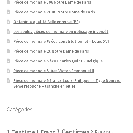
Pièce de monnaie 10€ Notre Dame de Paris
Pièce de monnaie 2€ BU Notre Dame de Paris
Obtenir la qualité Belle épreuve (BE)
Les seules pièces de monnaie en polissage inversé !
Pièce de monnaie ½ écu constitutionnel – Louis XVI
Pièce de monnaie 2€ Notre Dame de Paris
Pièce de monnaie 5 écu Charles Quint – Belgique
Pièce de monnaie 5 lires Victor-Emmanuel II
Pièce de monnaie 5 francs Louis-Philippe I – Type Domard,
2eme retouche – tranche en relief
Catégories
2 Centimes
1 Centime
1 Franc
2 Francs