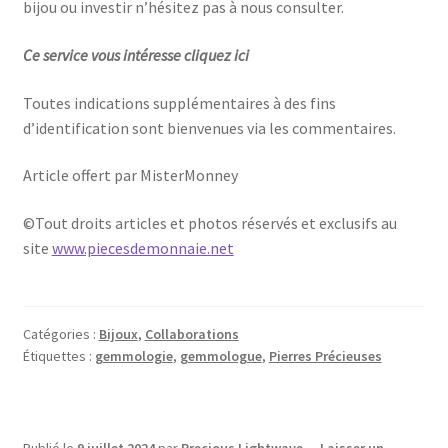
bijou ou investir n’hésitez pas à nous consulter.
Ce service vous intéresse cliquez ici
Toutes indications supplémentaires à des fins
d’identification sont bienvenues via les commentaires.
Article offert par MisterMonney
©Tout droits articles et photos réservés et exclusifs au
site
www.piecesdemonnaie.net
Catégories :
Bijoux
,
Collaborations
Étiquettes :
gemmologie
,
gemmologue
,
Pierres Précieuses
Publié le
9 juillet 2024
par
Precious Lightwave
—
Laisser un