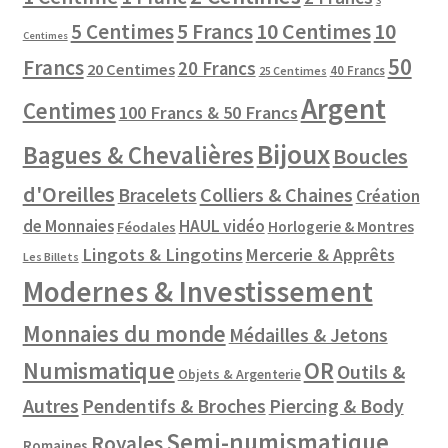
3
10 Centimes
5 Centimes
5 Francs
10
Centimes
50
Francs
20 Francs
20 Centimes
40 Francs
25 Centimes
Argent
Centimes
100 Francs & 50 Francs
Bijoux
Bagues & Chevalières
Boucles
d'Oreilles
Colliers & Chaines
Bracelets
Création
de Monnaies
HAUL vidéo
Horlogerie & Montres
Féodales
Lingots & Lingotins
Mercerie & Apprêts
Les Billets
Modernes & Investissement
Monnaies du monde
Médailles & Jetons
Numismatique
OR
Outils &
Objets & Argenterie
Autres
Pendentifs & Broches
Piercing & Body
Semi-numismatique
Royales
Romaines