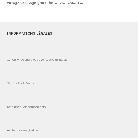
youtube
titrage
Van Gogh
échelle de Sheldon
INFORMATIONS LÉGALES
Conditions Générales de Vente et d'utilisation
Service Après-Vente
Retours et Remboursements
Authenticité & Qualité