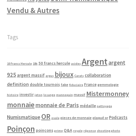
Vendu & Autres
Tags
Argent
argent
50 francs hercule
10 Francs Hercule
18k
acides
bijoux
925
argent massif
collaboration
argus
Carats
definition
double tournois
France
fake
gemmologie
fiduciaire
Mistermonney
investir
massif
histoire
jeton
losange
mannequin
monnaie
monnaie de Paris
médaille
nettoyage
OR
Numismatique
Podcasts
pieces de monnaie
plaqué or
ovale
Poinçon
poinçons
Q&A
prime
royale
réponse
shooting photo