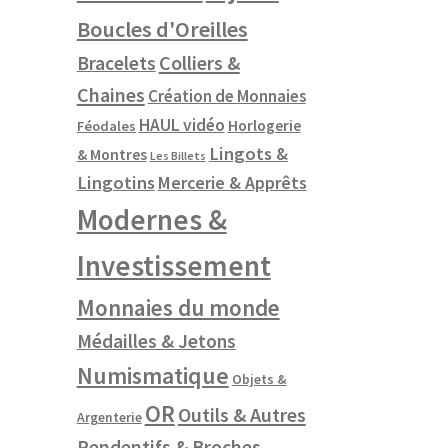
Boucles d'Oreilles
Colliers &
Bracelets
Chaines
Création de Monnaies
HAUL vidéo
Horlogerie
Féodales
Lingots &
& Montres
Les Billets
Lingotins
Mercerie & Apprêts
Modernes &
Investissement
Monnaies du monde
Médailles & Jetons
Numismatique
Objets &
OR
Outils & Autres
Argenterie
Pendentifs & Broches