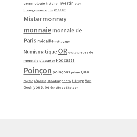
investir
gemmologie
histoire
jeton
massif
losange
mannequin
Mistermonney
monnaie
monnaie de
Paris
médaille
nettoyage
OR
Numismatique
pieces de
ovale
Podcasts
monnaie
plaqué or
Poinçon
poinçons
Q&A
prime
titrage
Van
royale
réponse
shooting photo
youtube
Gogh
échelle de Sheldon