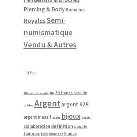
Piercing & Body
Romaines
Semi-
Royales
numismatique
Vendu & Autres
Tags
50 francs hercule
10 Francs Hercule
18k
Argent
argent 925
acides
bijoux
argent massif
argus
Carats
definition
collaboration
double
tournois
France
fake
fiduciaire