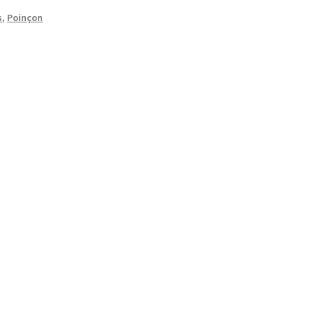
s
,
Poinçon