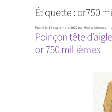
Étiquette :
or750 mi
Publié le
14 septembre 2020
par
Mister Monney
—
Poinçon tête d’aig
or 750 millièmes