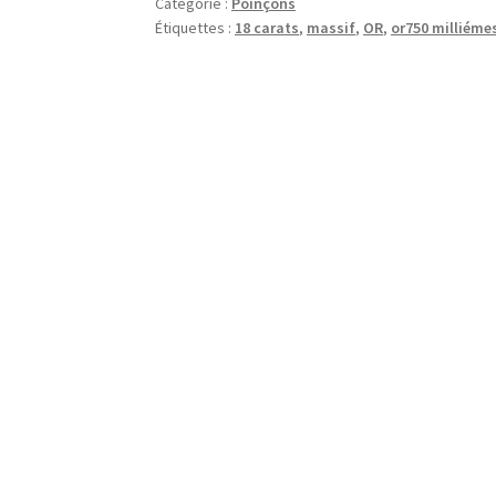
Catégorie :
Poinçons
Étiquettes :
18 carats
,
massif
,
OR
,
or750 milliéme