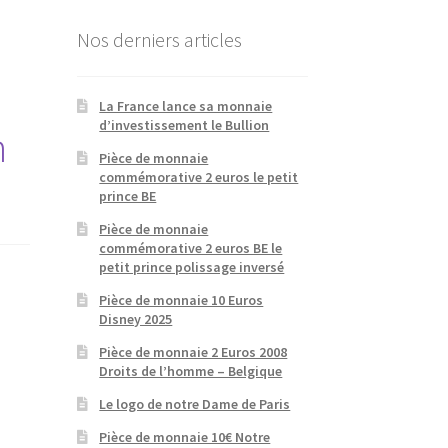
Nos derniers articles
La France lance sa monnaie
d’investissement le Bullion
n
Pièce de monnaie
commémorative 2 euros le petit
prince BE
Pièce de monnaie
commémorative 2 euros BE le
petit prince polissage inversé
Pièce de monnaie 10 Euros
Disney 2025
Pièce de monnaie 2 Euros 2008
Droits de l’homme – Belgique
Le logo de notre Dame de Paris
Pièce de monnaie 10€ Notre