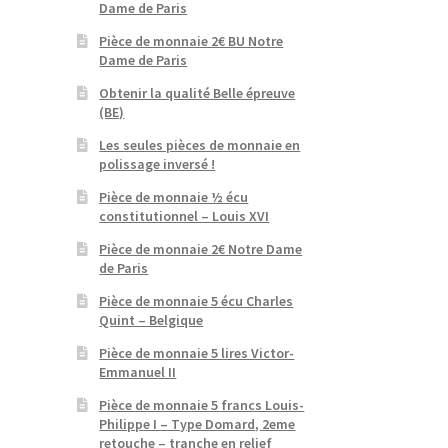
Dame de Paris
Pièce de monnaie 2€ BU Notre
Dame de Paris
Obtenir la qualité Belle épreuve
(BE)
Les seules pièces de monnaie en
polissage inversé !
Pièce de monnaie ½ écu
constitutionnel – Louis XVI
Pièce de monnaie 2€ Notre Dame
de Paris
Pièce de monnaie 5 écu Charles
Quint – Belgique
Pièce de monnaie 5 lires Victor-
Emmanuel II
Pièce de monnaie 5 francs Louis-
Philippe I – Type Domard, 2eme
retouche – tranche en relief