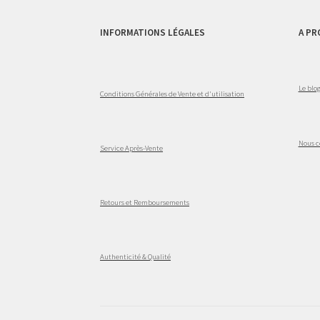
INFORMATIONS LÉGALES
A PR
Le blo
Conditions Générales de Vente et d'utilisation
Nous c
Service Après-Vente
Retours et Remboursements
Authenticité & Qualité