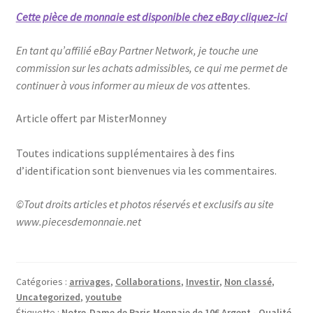
Cette pièce de monnaie est disponible chez eBay cliquez-ici
En tant qu’affilié eBay Partner Network, je touche une
commission sur les achats admissibles, ce qui me permet de
continuer à vous informer au mieux de vos att
entes.
Article offert par MisterMonney
Toutes indications supplémentaires à des fins
d’identification sont bienvenues via les commentaires.
©Tout droits articles et photos réservés et exclusifs au site
www.piecesdemonnaie.net
Catégories :
arrivages
,
Collaborations
,
Investir
,
Non classé
,
Uncategorized
,
youtube
Étiquette :
Notre-Dame de Paris Monnaie de 10€ Argent - Qualité