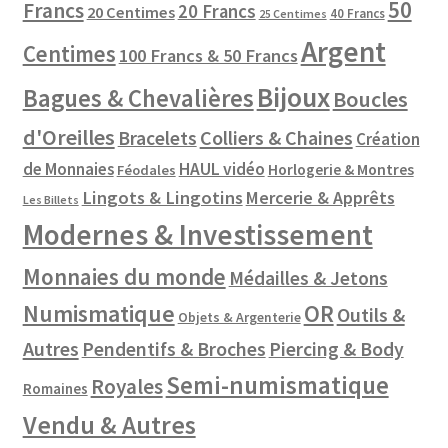
50
Francs
20 Francs
20 Centimes
40 Francs
25 Centimes
Argent
Centimes
100 Francs & 50 Francs
Bijoux
Bagues & Chevalières
Boucles
d'Oreilles
Colliers & Chaines
Bracelets
Création
de Monnaies
HAUL vidéo
Horlogerie & Montres
Féodales
Lingots & Lingotins
Mercerie & Apprêts
Les Billets
Modernes & Investissement
Monnaies du monde
Médailles & Jetons
Numismatique
OR
Outils &
Objets & Argenterie
Autres
Pendentifs & Broches
Piercing & Body
Semi-numismatique
Royales
Romaines
Vendu & Autres