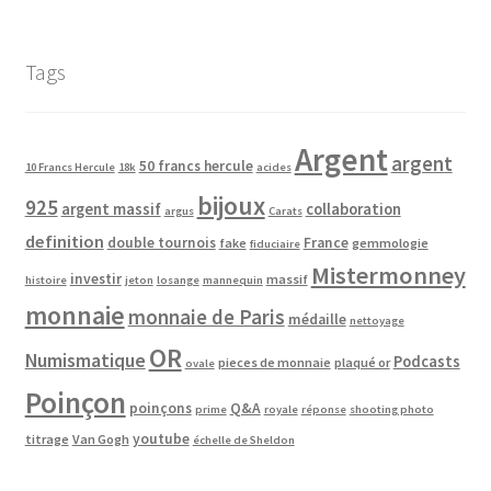
Tags
Argent
argent
50 francs hercule
10 Francs Hercule
18k
acides
bijoux
925
argent massif
collaboration
argus
Carats
definition
double tournois
France
fake
gemmologie
fiduciaire
Mistermonney
investir
massif
histoire
jeton
losange
mannequin
monnaie
monnaie de Paris
médaille
nettoyage
OR
Numismatique
Podcasts
pieces de monnaie
plaqué or
ovale
Poinçon
poinçons
Q&A
prime
royale
réponse
shooting photo
youtube
titrage
Van Gogh
échelle de Sheldon