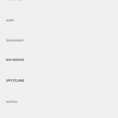
Le blog
Nous contacter
NOS SERVICES
UPCYCLING
Les Bijoux