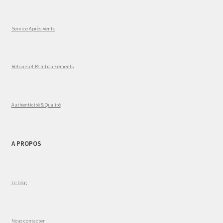
Service Après-Vente
Retours et Remboursements
Authenticité & Qualité
A PROPOS
Le blog
Nous contacter