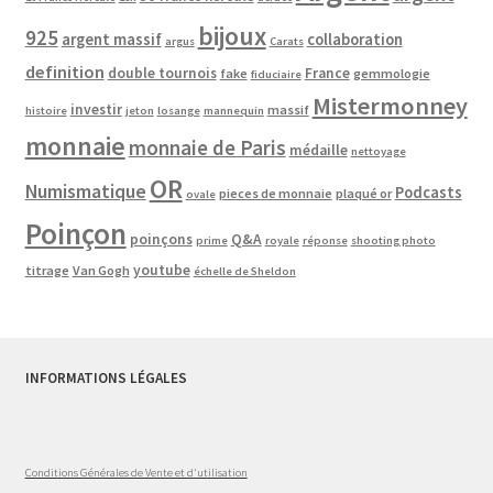
bijoux
925
argent massif
collaboration
argus
Carats
definition
double tournois
France
fake
gemmologie
fiduciaire
Mistermonney
investir
massif
histoire
jeton
losange
mannequin
monnaie
monnaie de Paris
médaille
nettoyage
OR
Numismatique
Podcasts
pieces de monnaie
plaqué or
ovale
Poinçon
poinçons
Q&A
prime
royale
réponse
shooting photo
youtube
titrage
Van Gogh
échelle de Sheldon
INFORMATIONS LÉGALES
Conditions Générales de Vente et d'utilisation