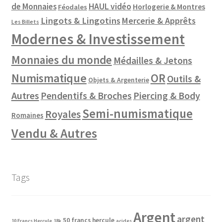
de Monnaies
HAUL vidéo
Horlogerie & Montres
Féodales
Lingots & Lingotins
Mercerie & Apprêts
Les Billets
Modernes & Investissement
Monnaies du monde
Médailles & Jetons
Numismatique
OR
Outils &
Objets & Argenterie
Autres
Pendentifs & Broches
Piercing & Body
Semi-numismatique
Royales
Romaines
Vendu & Autres
Tags
Argent
argent
50 francs hercule
10 Francs Hercule
18k
acides