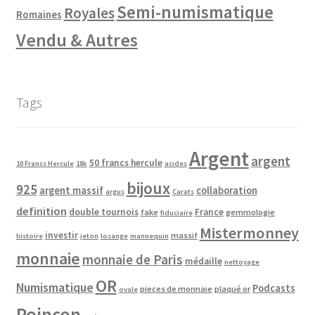
Semi-numismatique
Royales
Romaines
Vendu & Autres
Tags
Argent
argent
50 francs hercule
10 Francs Hercule
18k
acides
bijoux
925
argent massif
collaboration
argus
Carats
definition
double tournois
France
fake
gemmologie
fiduciaire
Mistermonney
investir
massif
histoire
jeton
losange
mannequin
monnaie
monnaie de Paris
médaille
nettoyage
OR
Numismatique
Podcasts
pieces de monnaie
plaqué or
ovale
Poinçon