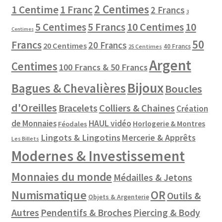
2 Centimes
1 Centime
1 Franc
2 Francs
3
10 Centimes
5 Centimes
5 Francs
10
Centimes
50
Francs
20 Francs
20 Centimes
40 Francs
25 Centimes
Argent
Centimes
100 Francs & 50 Francs
Bijoux
Bagues & Chevalières
Boucles
d'Oreilles
Colliers & Chaines
Bracelets
Création
de Monnaies
HAUL vidéo
Horlogerie & Montres
Féodales
Lingots & Lingotins
Mercerie & Apprêts
Les Billets
Modernes & Investissement
Monnaies du monde
Médailles & Jetons
Numismatique
OR
Outils &
Objets & Argenterie
Autres
Pendentifs & Broches
Piercing & Body