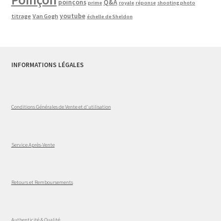
poinçons
Q&A
prime
royale
réponse
shooting photo
youtube
titrage
Van Gogh
échelle de Sheldon
INFORMATIONS LÉGALES
Conditions Générales de Vente et d'utilisation
Service Après-Vente
Retours et Remboursements
Authenticité & Qualité