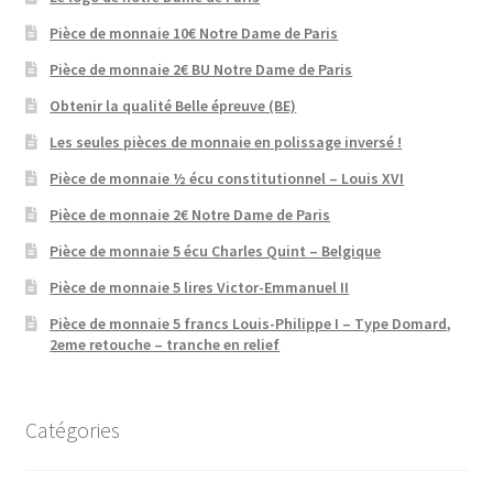
Pièce de monnaie 10€ Notre Dame de Paris
Pièce de monnaie 2€ BU Notre Dame de Paris
Obtenir la qualité Belle épreuve (BE)
Les seules pièces de monnaie en polissage inversé !
Pièce de monnaie ½ écu constitutionnel – Louis XVI
Pièce de monnaie 2€ Notre Dame de Paris
Pièce de monnaie 5 écu Charles Quint – Belgique
Pièce de monnaie 5 lires Victor-Emmanuel II
Pièce de monnaie 5 francs Louis-Philippe I – Type Domard,
2eme retouche – tranche en relief
Catégories