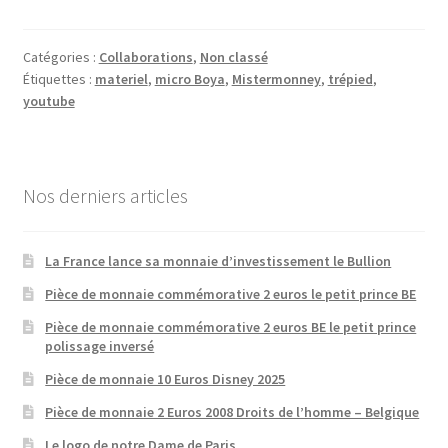
Catégories :
Collaborations
,
Non classé
Étiquettes :
materiel
,
micro Boya
,
Mistermonney
,
trépied
,
youtube
Nos derniers articles
La France lance sa monnaie d’investissement le Bullion
Pièce de monnaie commémorative 2 euros le petit prince BE
Pièce de monnaie commémorative 2 euros BE le petit prince
polissage inversé
Pièce de monnaie 10 Euros Disney 2025
Pièce de monnaie 2 Euros 2008 Droits de l’homme – Belgique
Le logo de notre Dame de Paris