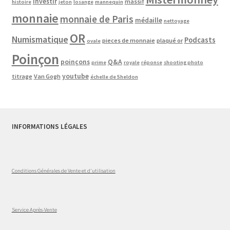
investir
massif
histoire
jeton
losange
mannequin
monnaie
monnaie de Paris
médaille
nettoyage
OR
Numismatique
Podcasts
pieces de monnaie
plaqué or
ovale
Poinçon
poinçons
Q&A
prime
royale
réponse
shooting photo
youtube
titrage
Van Gogh
échelle de Sheldon
INFORMATIONS LÉGALES
Conditions Générales de Vente et d'utilisation
Service Après-Vente