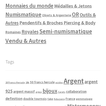
Monnaies du monde
Médailles & Jetons
Numismatique
OR
Outils &
Objets & Argenterie
Autres
Pendentifs & Broches
Piercing & Body
Semi-numismatique
Royales
Romaines
Vendu & Autres
Tags
Argent
argent
50 francs hercule
10 Francs Hercule
18k
acides
bijoux
925
argent massif
collaboration
argus
Carats
definition
double tournois
France
fake
gemmologie
fiduciaire
Mistermonney