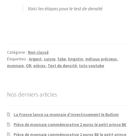
Voici les étapes pour le test de densité
Catégorie :
Non classé
Étiquettes :
Argent
,
cuivre
,
fake
,
lingotin
,
métaux précieux
,
monnaie
,
OR
,
pièces
,
Test de densité
,
tuto youtube
Nos derniers articles
La France lance sa monnaie d’investissement le Bullion
Pièce de monnaie commémorative 2 euros le petit prince BE
Pièce de monnaie commémorative 2 euros BE le petit prince