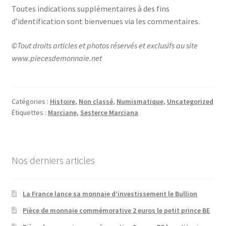
Toutes indications supplémentaires à des fins
d’identification sont bienvenues via les commentaires.
©Tout droits articles et photos réservés et exclusifs au site
www.piecesdemonnaie.net
Catégories :
Histoire
,
Non classé
,
Numismatique
,
Uncategorized
Étiquettes :
Marciane
,
Sesterce Marciana
Nos derniers articles
La France lance sa monnaie d’investissement le Bullion
Pièce de monnaie commémorative 2 euros le petit prince BE