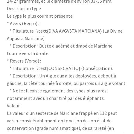
24-27 grammes, et le diamètre d’environ 33-35 mm.
Description type
Le type le plus courant présente :
* Avers (Recto) :
* Titulature : \text{DIVA AVGVSTA MARCIANA} (La Divine
Augusta Marciane).
* Description : Buste diadémé et drapé de Marciane
tourné vers la droite.
* Revers (Verso) :
* Titulature : \text{CONSECRATIO} (Consécration).
* Description : Un Aigle aux ailes déployées, debout à
gauche, la tête tournée à droite, ou parfois un aigle volant.
* Note : Il existe également des types plus rares,
notamment avec un char tiré par des éléphants.
Valeur
La valeur d’un sesterce de Marciane frappé en 112 peut
varier considérablement en fonction de son état de
conservation (grade numismatique), de sa rareté (en