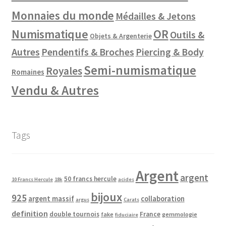
Monnaies du monde
Médailles & Jetons
Numismatique
OR
Outils &
Objets & Argenterie
Autres
Pendentifs & Broches
Piercing & Body
Semi-numismatique
Royales
Romaines
Vendu & Autres
Tags
Argent
argent
50 francs hercule
10 Francs Hercule
18k
acides
bijoux
925
argent massif
collaboration
argus
Carats
definition
double tournois
France
fake
gemmologie
fiduciaire