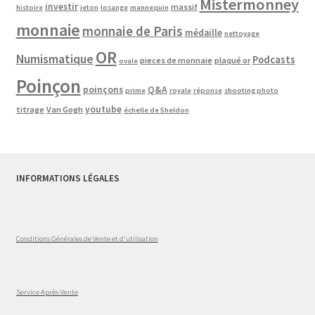
Mistermonney
investir
massif
histoire
jeton
losange
mannequin
monnaie
monnaie de Paris
médaille
nettoyage
OR
Numismatique
Podcasts
pieces de monnaie
plaqué or
ovale
Poinçon
poinçons
Q&A
prime
royale
réponse
shooting photo
youtube
titrage
Van Gogh
échelle de Sheldon
INFORMATIONS LÉGALES
Conditions Générales de Vente et d'utilisation
Service Après-Vente