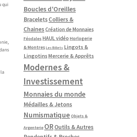
 qui
Boucles d'Oreilles
Colliers &
Bracelets
Chaines
Création de Monnaies
HAUL vidéo
Horlogerie
Féodales
onie,
Lingots &
& Montres
Les Billets
 dans
Lingotins
Mercerie & Apprêts
Modernes &
 la
Investissement
Monnaies du monde
Médailles & Jetons
Numismatique
Objets &
OR
Outils & Autres
Argenterie
Pendentifs & Broches