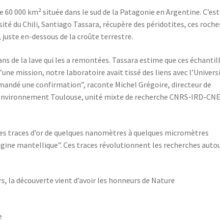
e 60 000 km² située dans le sud de la Patagonie en Argentine. C’est
ité du Chili, Santiago Tassara, récupère des péridotites, ces roche
 juste en-dessous de la croûte terrestre.
ns de la lave qui les a remontées. Tassara estime que ces échantil
une mission, notre laboratoire avait tissé des liens avec l’Univers
demandé une confirmation”, raconte Michel Grégoire, directeur de
 Environnement Toulouse, unité mixte de recherche CNRS-IRD-CN
les traces d’or de quelques nanomètres à quelques micromètres
rigine mantellique”. Ces traces révolutionnent les recherches auto
rs, la découverte vient d’avoir les honneurs de Nature
e