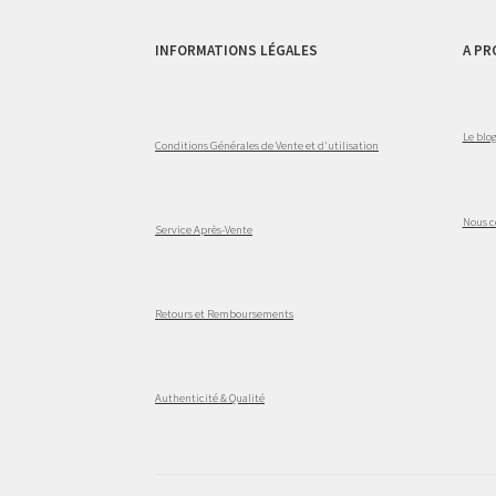
INFORMATIONS LÉGALES
A PR
Le blo
Conditions Générales de Vente et d'utilisation
Nous c
Service Après-Vente
Retours et Remboursements
Authenticité & Qualité