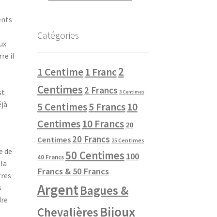
ents
Catégories
ux
re il
2
1 Centime
1 Franc
Centimes
2 Francs
st
3 Centimes
éjà
10
5 Centimes
5 Francs
Centimes
10 Francs
20
20 Francs
Centimes
25 Centimes
e de
50 Centimes
100
40 Francs
 la
Francs & 50 Francs
tres
Argent
s
Bagues &
dre
Bijoux
Chevalières