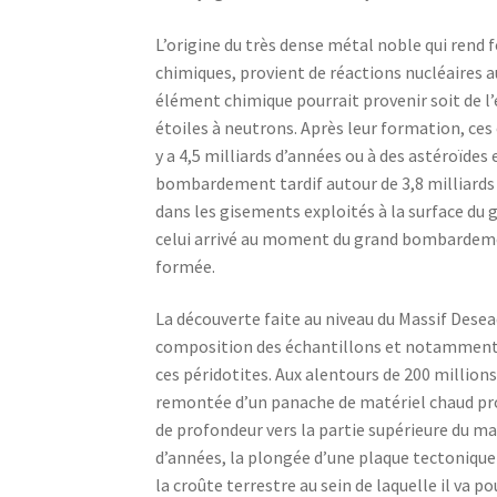
L’origine du très dense métal noble qui rend
chimiques, provient de réactions nucléaires au
élément chimique pourrait provenir soit de l’e
étoiles à neutrons. Après leur formation, ces 
y a 4,5 milliards d’années ou à des astéroïdes
bombardement tardif autour de 3,8 milliards d’
dans les gisements exploités à la surface du gl
celui arrivé au moment du grand bombardement
formée.
La découverte faite au niveau du Massif Desea
composition des échantillons et notamment l’
ces péridotites. Aux alentours de 200 millions
remontée d’un panache de matériel chaud pro
de profondeur vers la partie supérieure du ma
d’années, la plongée d’une plaque tectonique 
la croûte terrestre au sein de laquelle il va p