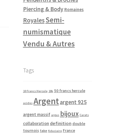
Piercing & Body
Romaines
Semi-
Royales
numismatique
Vendu & Autres
Tags
50 francs hercule
10 Francs Hercule
18k
Argent
argent 925
acides
bijoux
argent massif
argus
Carats
definition
collaboration
double
tournois
France
fake
fiduciaire