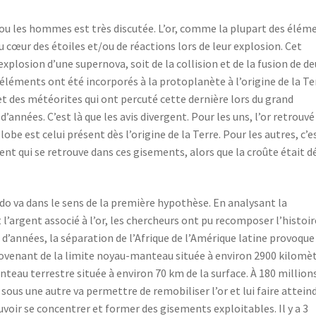
 fou les hommes est très discutée. L’or, comme la plupart des élém
 cœur des étoiles et/ou de réactions lors de leur explosion. Cet
xplosion d’une supernova, soit de la collision et de la fusion de de
éléments ont été incorporés à la protoplanète à l’origine de la Ter
 et des météorites qui ont percuté cette dernière lors du grand
années. C’est là que les avis divergent. Pour les uns, l’or retrouvé
obe est celui présent dès l’origine de la Terre. Pour les autres, c’e
 qui se retrouve dans ces gisements, alors que la croûte était d
do va dans le sens de la première hypothèse. En analysant la
argent associé à l’or, les chercheurs ont pu recomposer l’histoir
 d’années, la séparation de l’Afrique de l’Amérique latine provoque
venant de la limite noyau-manteau située à environ 2900 kilomè
nteau terrestre située à environ 70 km de la surface. À 180 million
sous une autre va permettre de remobiliser l’or et lui faire attein
ouvoir se concentrer et former des gisements exploitables. Il y a 3