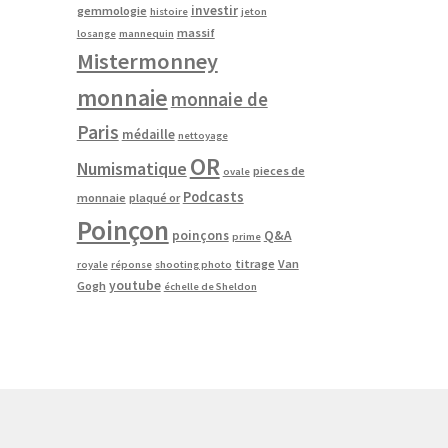
investir
gemmologie
histoire
jeton
massif
losange
mannequin
Mistermonney
monnaie
monnaie de
Paris
médaille
nettoyage
OR
Numismatique
pieces de
ovale
Podcasts
monnaie
plaqué or
Poinçon
poinçons
Q&A
prime
titrage
Van
royale
réponse
shooting photo
youtube
Gogh
échelle de Sheldon