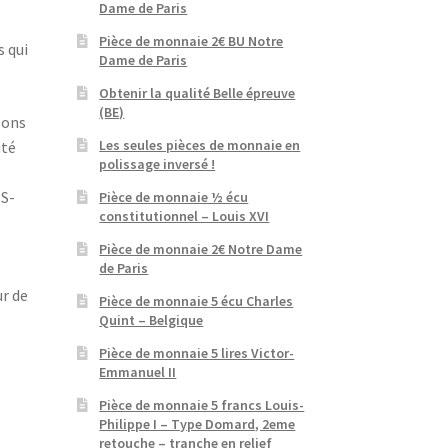
Dame de Paris
Pièce de monnaie 2€ BU Notre
s qui
Dame de Paris
Obtenir la qualité Belle épreuve
(BE)
lons
Les seules pièces de monnaie en
ité
polissage inversé !
ES-
Pièce de monnaie ½ écu
constitutionnel – Louis XVI
Pièce de monnaie 2€ Notre Dame
de Paris
ur de
Pièce de monnaie 5 écu Charles
Quint – Belgique
Pièce de monnaie 5 lires Victor-
Emmanuel II
Pièce de monnaie 5 francs Louis-
Philippe I – Type Domard, 2eme
retouche – tranche en relief