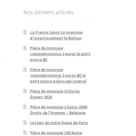
Nos derniers articles
La France lance sa monnaie
d’investissement le Bullion
Pièce de monnaie
commémorative 2 euros le petit
prince BE
Pièce de monnaie
commémorative 2 euros BE le
petit prince polissage inversé
Pièce de monnaie 10 Euros
Disney 2025
Pièce de monnaie 2 Euros 2008
Droits de l’homme – Belgique
Le logo de notre Dame de Paris
Pièce de monnaie 10€ Notre