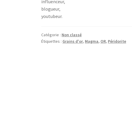
influenceur,
blogueur,
youtubeur.
Catégorie :
Non classé
Étiquettes :
Grains d'or
,
Magma
,
OR
,
Péridorite