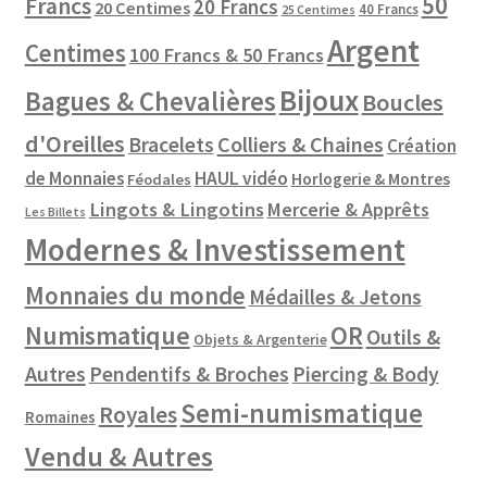
50
Francs
20 Francs
20 Centimes
40 Francs
25 Centimes
Argent
Centimes
100 Francs & 50 Francs
Bijoux
Bagues & Chevalières
Boucles
d'Oreilles
Colliers & Chaines
Bracelets
Création
de Monnaies
HAUL vidéo
Horlogerie & Montres
Féodales
Lingots & Lingotins
Mercerie & Apprêts
Les Billets
Modernes & Investissement
Monnaies du monde
Médailles & Jetons
Numismatique
OR
Outils &
Objets & Argenterie
Autres
Pendentifs & Broches
Piercing & Body
Semi-numismatique
Royales
Romaines
Vendu & Autres