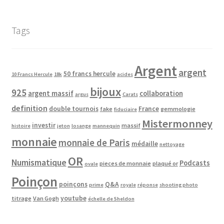
Tags
Argent
argent
50 francs hercule
10 Francs Hercule
18k
acides
bijoux
925
argent massif
collaboration
argus
Carats
definition
double tournois
France
fake
gemmologie
fiduciaire
Mistermonney
investir
massif
histoire
jeton
losange
mannequin
monnaie
monnaie de Paris
médaille
nettoyage
OR
Numismatique
Podcasts
pieces de monnaie
plaqué or
ovale
Poinçon
poinçons
Q&A
prime
royale
réponse
shooting photo
youtube
titrage
Van Gogh
échelle de Sheldon