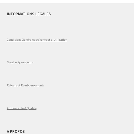
INFORMATIONS LÉGALES
Conditions Générales de Vente et d'utilisation
Service Après-Vente
Retours et Remboursements
Authenticité & Qualité
A PROPOS