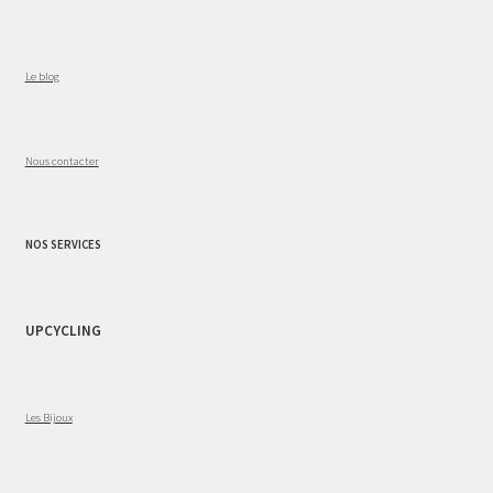
Le blog
Nous contacter
NOS SERVICES
UPCYCLING
Les Bijoux