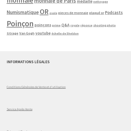
monnaie
monnaie de Paris
médaille
nettoyage
OR
Numismatique
Podcasts
pieces de monnaie
plaqué or
ovale
Poinçon
poinçons
Q&A
prime
royale
réponse
shooting photo
youtube
titrage
Van Gogh
échelle de Sheldon
INFORMATIONS LÉGALES
Conditions Générales de Vente et d'utilisation
Service Après-Vente