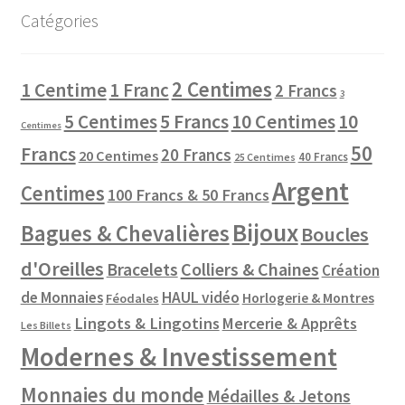
Catégories
2 Centimes
1 Centime
1 Franc
2 Francs
3
10 Centimes
5 Centimes
5 Francs
10
Centimes
50
Francs
20 Francs
20 Centimes
40 Francs
25 Centimes
Argent
Centimes
100 Francs & 50 Francs
Bijoux
Bagues & Chevalières
Boucles
d'Oreilles
Colliers & Chaines
Bracelets
Création
de Monnaies
HAUL vidéo
Horlogerie & Montres
Féodales
Lingots & Lingotins
Mercerie & Apprêts
Les Billets
Modernes & Investissement
Monnaies du monde
Médailles & Jetons