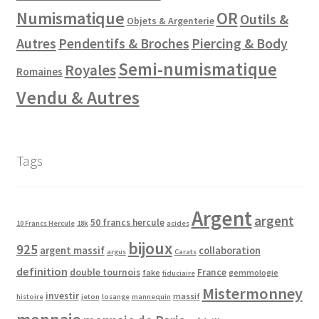
Numismatique
OR
Outils &
Objets & Argenterie
Autres
Pendentifs & Broches
Piercing & Body
Semi-numismatique
Royales
Romaines
Vendu & Autres
Tags
Argent
argent
50 francs hercule
10 Francs Hercule
18k
acides
bijoux
925
argent massif
collaboration
argus
Carats
definition
double tournois
France
fake
gemmologie
fiduciaire
Mistermonney
investir
massif
histoire
jeton
losange
mannequin