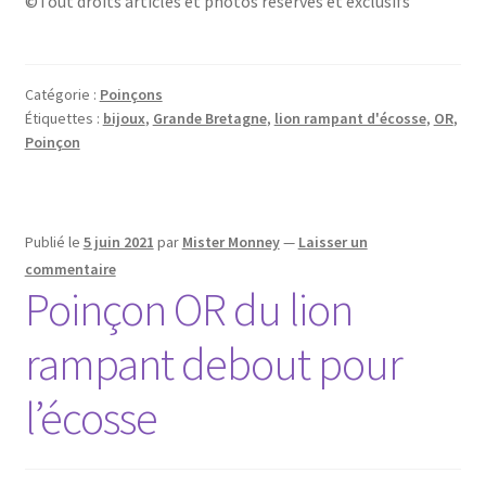
©Tout droits articles et photos réservés et exclusifs
Catégorie :
Poinçons
Étiquettes :
bijoux
,
Grande Bretagne
,
lion rampant d'écosse
,
OR
,
Poinçon
Publié le
5 juin 2021
par
Mister Monney
—
Laisser un
commentaire
Poinçon OR du lion
rampant debout pour
l’écosse