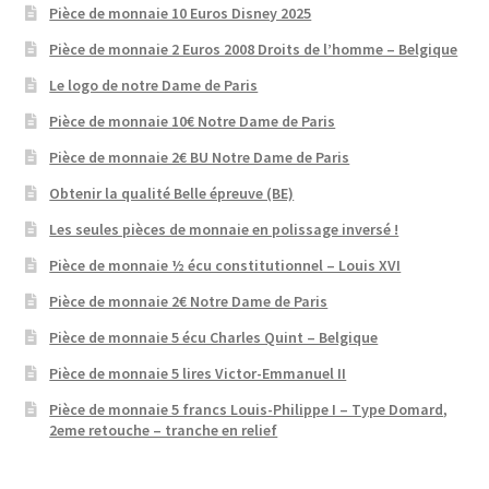
Pièce de monnaie 10 Euros Disney 2025
Pièce de monnaie 2 Euros 2008 Droits de l’homme – Belgique
Le logo de notre Dame de Paris
Pièce de monnaie 10€ Notre Dame de Paris
Pièce de monnaie 2€ BU Notre Dame de Paris
Obtenir la qualité Belle épreuve (BE)
Les seules pièces de monnaie en polissage inversé !
Pièce de monnaie ½ écu constitutionnel – Louis XVI
Pièce de monnaie 2€ Notre Dame de Paris
Pièce de monnaie 5 écu Charles Quint – Belgique
Pièce de monnaie 5 lires Victor-Emmanuel II
Pièce de monnaie 5 francs Louis-Philippe I – Type Domard,
2eme retouche – tranche en relief